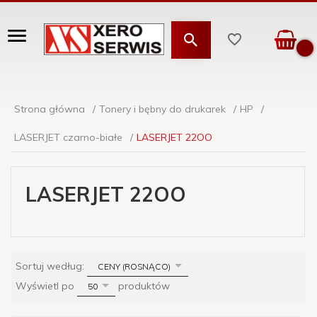
Strona główna
Tonery i bębny do drukarek
HP
LASERJET czarno-białe
LASERJET 22OO
LASERJET 22OO
sort
Sortuj według:
CENY (ROSNĄCO)
pop
Wyświetl po
produktów
50