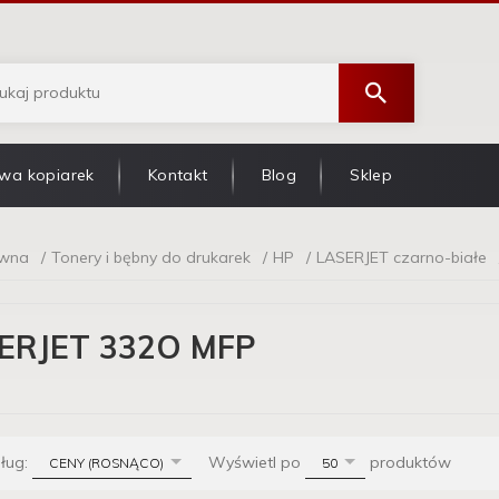
wa kopiarek
Kontakt
Blog
Sklep
ówna
Tonery i bębny do drukarek
HP
LASERJET czarno-białe
ERJET 332O MFP
sort
pop
dług:
Wyświetl po
produktów
CENY (ROSNĄCO)
50