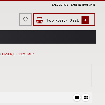
ZALOGUJ SIĘ
ZAREJESTRUJ MNIE
Twój koszyk
0
szt.
LASERJET 332O MFP