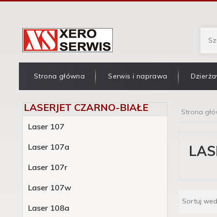
Strona główna
Serwis i naprawa
Dzierża
LASERJET CZARNO-BIAŁE
Strona gł
Laser 107
Laser 107a
LAS
Laser 107r
Laser 107w
Sortuj we
Laser 108a