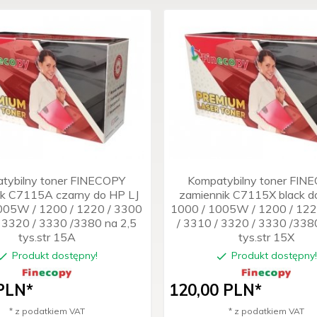
tybilny toner FINECOPY
Kompatybilny toner FIN
ik C7115A czarny do HP LJ
zamiennik C7115X black d
005W / 1200 / 1220 / 3300
1000 / 1005W / 1200 / 122
/ 3320 / 3330 /3380 na 2,5
/ 3310 / 3320 / 3330 /338
tys.str 15A
tys.str 15X
Produkt dostępny!
Produkt dostępny
PLN*
120,
00
PLN*
* z podatkiem VAT
* z podatkiem VAT