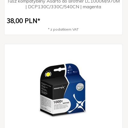
Tusz kompatybilny Asarto do Brother LC1000M/970M
| DCP130C/330C/540CN | magenta
38,
00
PLN*
* z podatkiem VAT