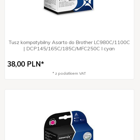
Tusz kompatybilny Asarto do Brother LC980C/1100C
| DCP145/165C/185C/MFC250C I cyan
38,
00
PLN*
* z podatkiem VAT