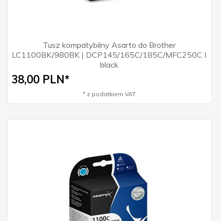
Tusz kompatybilny Asarto do Brother
LC1100BK/980BK | DCP145/165C/185C/MFC250C I
black
38,
00
PLN*
* z podatkiem VAT