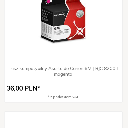
Tusz kompatybilny Asarto do Canon 6M | BJC 8200 I
magenta
36,
00
PLN*
* z podatkiem VAT