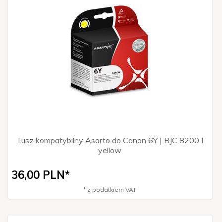
Tusz kompatybilny Asarto do Canon 6Y | BJC 8200 I
yellow
36,
00
PLN*
* z podatkiem VAT