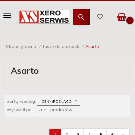
Strona główna
Tusze do drukarek
Asarto
Asarto
sort
Sortuj według:
CENY (ROSNĄCO)
pop
Wyświetl po
produktów
50
1
2
3
4
5
6
»