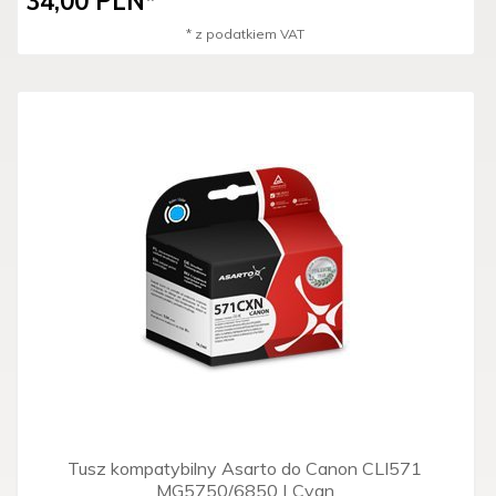
34,
00
PLN*
* z podatkiem VAT
Tusz kompatybilny Asarto do Canon CLI571
MG5750/6850 | Cyan