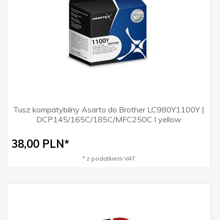
Tusz kompatybilny Asarto do Brother LC980Y1100Y |
DCP145/165C/185C/MFC250C I yellow
38,
00
PLN*
* z podatkiem VAT