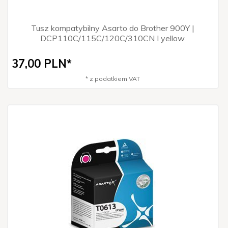
Tusz kompatybilny Asarto do Brother 900Y |
DCP110C/115C/120C/310CN I yellow
37,
00
PLN*
* z podatkiem VAT