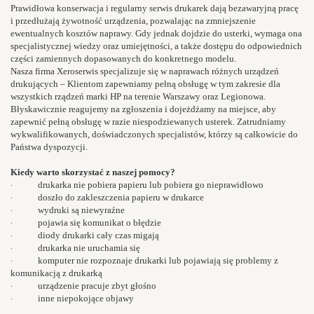
Prawidłowa konserwacja i regularny serwis drukarek dają bezawaryjną pracę
i przedłużają żywotność urządzenia, pozwalając na zmniejszenie
ewentualnych kosztów naprawy. Gdy jednak dojdzie do usterki, wymaga ona
specjalistycznej wiedzy oraz umiejętności, a także dostępu do odpowiednich
części zamiennych dopasowanych do konkretnego modelu.
Nasza firma Xeroserwis specjalizuje się w naprawach różnych urządzeń
drukujących – Klientom zapewniamy pełną obsługę w tym zakresie dla
wszystkich rządzeń marki HP na terenie Warszawy oraz Legionowa.
Błyskawicznie reagujemy na zgłoszenia i dojeżdżamy na miejsce, aby
zapewnić pełną obsługę w razie niespodziewanych usterek. Zatrudniamy
wykwalifikowanych, doświadczonych specjalistów, którzy są całkowicie do
Państwa dyspozycji.
Kiedy warto skorzystać z naszej pomocy?
·
drukarka nie pobiera papieru lub pobiera go nieprawidłowo
·
doszło do zakleszczenia papieru w drukarce
·
wydruki są niewyraźne
·
pojawia się komunikat o błędzie
·
diody drukarki cały czas migają
·
drukarka nie uruchamia się
·
komputer nie rozpoznaje drukarki lub pojawiają się problemy z
komunikacją z drukarką
·
urządzenie pracuje zbyt głośno
·
inne niepokojące objawy