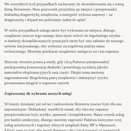
We wszystkich tych przypadkach zachęcamy do skontaktowania się z naszą
firmą Xeroserwis. Nasz pracownik przyjedzie na miejsce i przeprowadzi
dokładną diagnostykę urządzenia, a następnie wykona naprawy – za
diagnostykę i dojazd nie pobieramy żadnych opłat!
W wielu przypadkach usługa może być wykonana na miejscu, dlatego
urządzenie jeszcze tego samego dnia może wrócić do regularnego użytku –
w bardziej skomplikowanych sytuacjach może być ono zabrane do naszego
serwisu stacjonarnego, aby wykonać szczegółową analizę stanu
technicznego. Możemy przekazać urządzenie zastępcze na czas naprawy.
Służymy również pomocą wtedy, gdy chcą Państwo przeprowadzić
profesjonalną konserwację drukarki i potrzebują wysokiej jakości
materiałów eksploatacyjnych oraz części. Dzięki temu możemy
zagwarantować długoletnią pracę urządzenia i zmniejszyć ryzyko
powstawania drogich w naprawie usterek.
Zapraszamy do wybrania naszych usług!
W branży działamy już od lat i zadowolenie Klientów zawsze było dla nas
najważniejsze. Dokładamy wszelkich starań, aby zlecone naprawy
przeprowadzone były szybko, sprawnie i kompleksowo. Nasze cennik usług
jest bardzo atrakcyjny, dlatego możemy zapewnić Państwu korzystne ceny
usług serwisowych i naprawy różnych urządzeń firmy HP w Warszawie.
Zależy nam na tym, aby mogli Państwo cały czas korzystać ze sprawnych