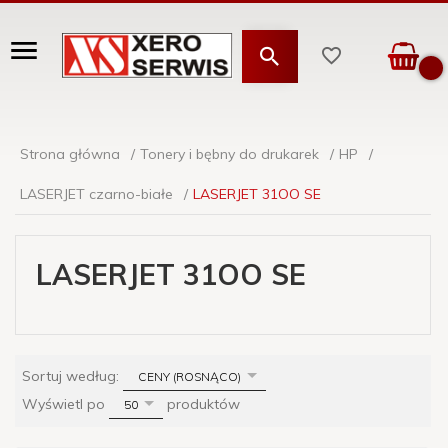
Strona główna
Tonery i bębny do drukarek
HP
LASERJET czarno-białe
LASERJET 31OO SE
LASERJET 31OO SE
sort
Sortuj według:
CENY (ROSNĄCO)
pop
Wyświetl po
produktów
50