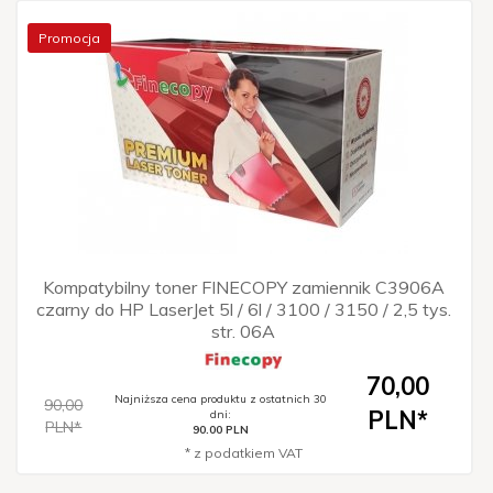
Promocja
Kompatybilny toner FINECOPY zamiennik C3906A
czarny do HP LaserJet 5l / 6l / 3100 / 3150 / 2,5 tys.
str. 06A
70,
00
Najniższa cena produktu z ostatnich 30
90,00
PLN*
dni:
PLN*
90.00 PLN
* z podatkiem VAT