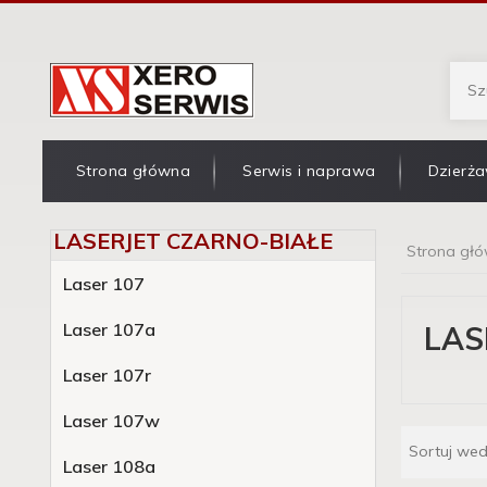
Strona główna
Serwis i naprawa
Dzierża
LASERJET CZARNO-BIAŁE
Strona gł
Laser 107
Laser 107a
LAS
Laser 107r
Laser 107w
Sortuj we
Laser 108a