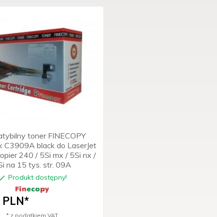
tybilny toner FINECOPY
k C3909A black do LaserJet
pier 240 / 5Si mx / 5Si nx /
i na 15 tys. str. 09A
Produkt dostępny!
PLN*
* z podatkiem VAT