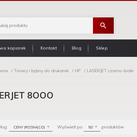
wa kopiarek
Kontakt
Blog
Sklep
ówna
Tonery i bębny do drukarek
HP
LASERJET czarno-białe
ERJET 8OOO
sort
pop
dług:
Wyświetl po
produktów
CENY (ROSNĄCO)
50