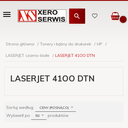
Strona główna
Tonery i bębny do drukarek
HP
LASERJET czarno-białe
LASERJET 41OO DTN
LASERJET 41OO DTN
sort
Sortuj według:
CENY (ROSNĄCO)
pop
Wyświetl po
produktów
50