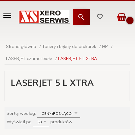
Strona główna
Tonery i bębny do drukarek
HP
LASERJET czarno-białe
LASERJET 5 L XTRA
LASERJET 5 L XTRA
sort
Sortuj według:
CENY (ROSNĄCO)
pop
Wyświetl po
produktów
50