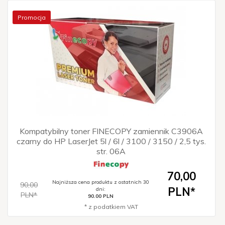
Promocja
Kompatybilny toner FINECOPY zamiennik C3906A
czarny do HP LaserJet 5l / 6l / 3100 / 3150 / 2,5 tys.
str. 06A
70,
00
Najniższa cena produktu z ostatnich 30
90,00
PLN*
dni:
PLN*
90.00 PLN
* z podatkiem VAT