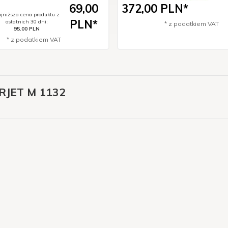
69,
00
372,
00
PLN*
jniższa cena produktu z
PLN*
ostatnich 30 dni:
* z podatkiem VAT
95.00 PLN
* z podatkiem VAT
RJET M 1132