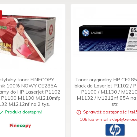
tybilny toner FINECOPY
Toner oryginalny HP CE28
nnik 100% NOWY CE285A
black do LaserJet P1102 / 
arny do HP LaserJet P1102
P1100 / M1130 / M1210
 P1100 M1130 M1210mfp
M1132 / M1212nf 85A na 1
32 M1212nf na 2 tys.
str.
Produkt dostępny!
Sprawdź dostępność ! tel.
106 lub e-mail sklep@xerose