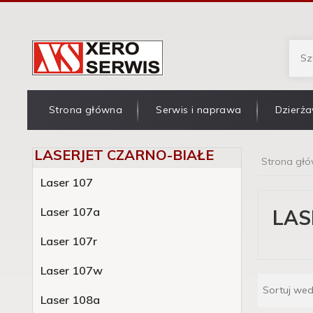
Strona główna
Serwis i naprawa
Dzierża
LASERJET CZARNO-BIAŁE
Strona gł
Laser 107
Laser 107a
LAS
Laser 107r
Laser 107w
Sortuj we
Laser 108a