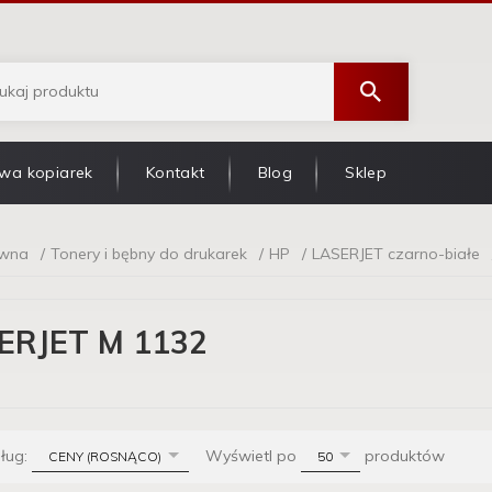
wa kopiarek
Kontakt
Blog
Sklep
ówna
Tonery i bębny do drukarek
HP
LASERJET czarno-białe
ERJET M 1132
sort
pop
dług:
Wyświetl po
produktów
CENY (ROSNĄCO)
50