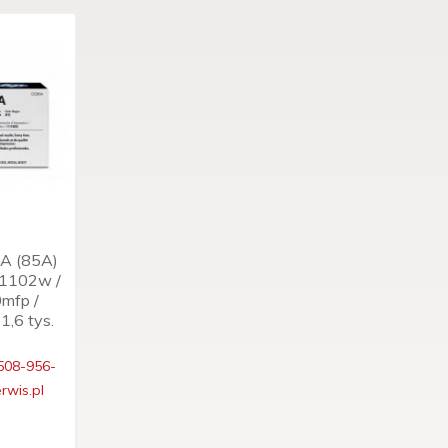
5A (85A)
P1102w /
mfp /
,6 tys.
508-956-
rwis.pl