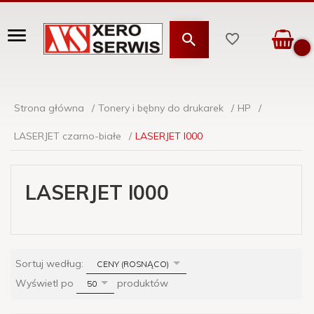
Strona główna
Tonery i bębny do drukarek
HP
LASERJET czarno-białe
LASERJET l000
LASERJET l000
sort
Sortuj według:
CENY (ROSNĄCO)
pop
Wyświetl po
produktów
50