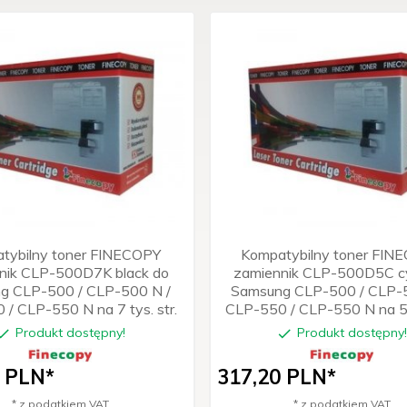
tybilny toner FINECOPY
Kompatybilny toner FIN
nik CLP-500D7K black do
zamiennik CLP-500D5C c
g CLP-500 / CLP-500 N /
Samsung CLP-500 / CLP-5
/ CLP-550 N na 7 tys. str.
CLP-550 / CLP-550 N na 5 t
Produkt dostępny!
Produkt dostępny
PLN*
317,
20
PLN*
* z podatkiem VAT
* z podatkiem VAT