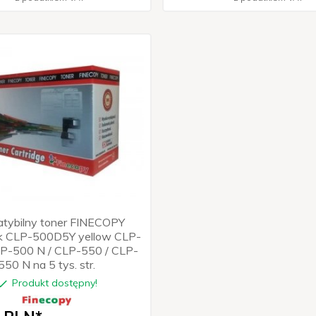
tybilny toner FINECOPY
k CLP-500D5Y yellow CLP-
LP-500 N / CLP-550 / CLP-
550 N na 5 tys. str.
Produkt dostępny!