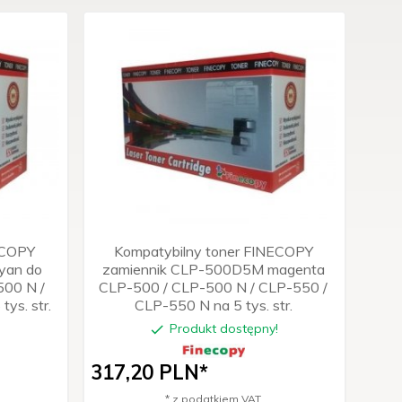
ECOPY
Kompatybilny toner FINECOPY
yan do
zamiennik CLP-500D5M magenta
00 N /
CLP-500 / CLP-500 N / CLP-550 /
ys. str.
CLP-550 N na 5 tys. str.
!
Produkt dostępny!
317,
20
PLN*
* z podatkiem VAT