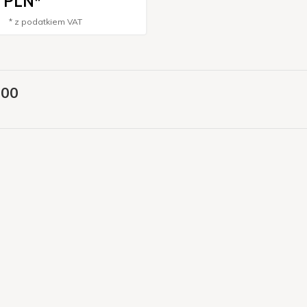
PLN*
* z podatkiem VAT
500