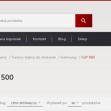
wa kopiarek
Kontakt
Blog
Sklep
ówna
Tonery i bębny do drukarek
Samsung
CLP 500
 500
sort
pop
dług:
Wyświetl po
produktów
CENY (ROSNĄCO)
50