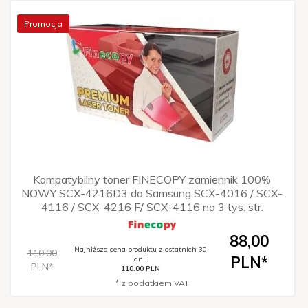
Promocja
Kompatybilny toner FINECOPY zamiennik 100%
NOWY SCX-4216D3 do Samsung SCX-4016 / SCX-
4116 / SCX-4216 F/ SCX-4116 na 3 tys. str.
88,
00
Najniższa cena produktu z ostatnich 30
110,00
PLN*
dni:
PLN*
110.00 PLN
* z podatkiem VAT