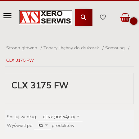
Strona główna
Tonery i bębny do drukarek
Samsung
CLX 3175 FW
CLX 3175 FW
sort
Sortuj według:
CENY (ROSNĄCO)
pop
Wyświetl po
produktów
50