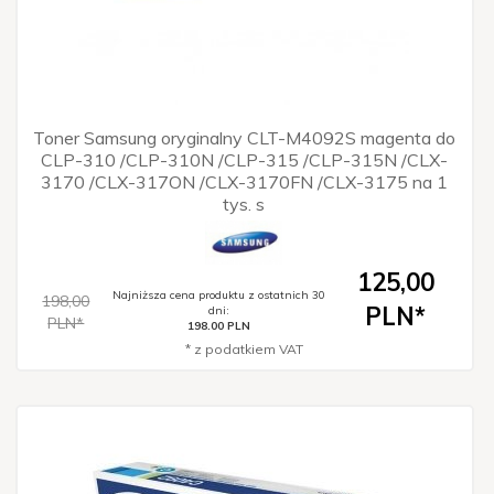
Toner Samsung oryginalny CLT-M4092S magenta do
CLP-310 /CLP-310N /CLP-315 /CLP-315N /CLX-
3170 /CLX-317ON /CLX-3170FN /CLX-3175 na 1
tys. s
125,
00
Najniższa cena produktu z ostatnich 30
198,00
PLN*
dni:
PLN*
198.00 PLN
* z podatkiem VAT