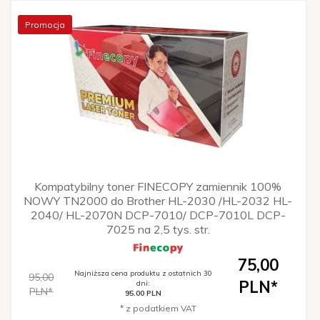
Promocja
Kompatybilny toner FINECOPY zamiennik 100%
NOWY TN2000 do Brother HL-2030 /HL-2032 HL-
2040/ HL-2070N DCP-7010/ DCP-7010L DCP-
7025 na 2,5 tys. str.
75,
00
Najniższa cena produktu z ostatnich 30
95,00
PLN*
dni:
PLN*
95.00 PLN
* z podatkiem VAT