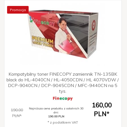
Promocja
Kompatybilny toner FINECOPY zamiennik TN-135BK
black do HL-4040CN / HL-4050CDN / HL 4070VDW /
DCP-9040CN / DCP-9045CDN / MFC-9440CN na 5
tys.
160,
00
Najniższa cena produktu z ostatnich 30
190,00
PLN*
dni:
PLN*
190.00 PLN
* z podatkiem VAT