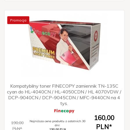
Promocja
Kompatybilny toner FINECOPY zamiennik TN-135C
cyan do HL-4040CN / HL-4050CDN / HL 4070VDW /
DCP-9040CN / DCP-9045CDN / MFC-9440CN na 4
tys.
160,
00
Najniższa cena produktu z ostatnich 30
190,00
PLN*
dni:
PLN*
190.00 PLN