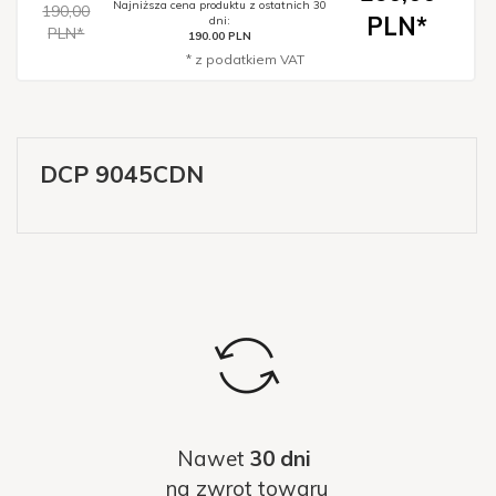
Najniższa cena produktu z ostatnich 30
190,00
PLN*
dni:
PLN*
190.00 PLN
* z podatkiem VAT
DCP 9045CDN
Nawet
30 dni
na zwrot towaru