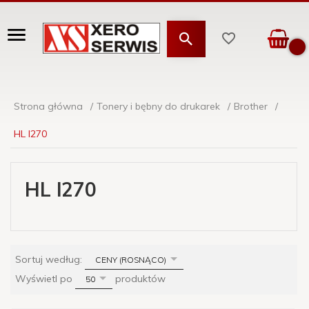
Strona główna
Tonery i bębny do drukarek
Brother
HL l270
HL l270
sort
Sortuj według:
CENY (ROSNĄCO)
pop
Wyświetl po
produktów
50