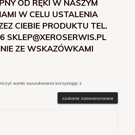
ĘPNY OD RĘKI W NASZYM
 NAMI W CELU USTALENIA
Z CIEBIE PRODUKTU TEL.
-106 SKLEP@XEROSERWIS.PL
DNIE ZE WSKAZÓWKAMI
niczyć wyniki wyszukiwania korzystając z
szukanie zaawansowane