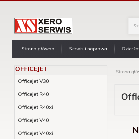
Strona główna
Serwis i naprawa
Dzierża
OFFICEJET
Strona gł
Officejet V30
Officejet R40
Offi
Officejet R40xi
Officejet V40
N
Officejet V40xi