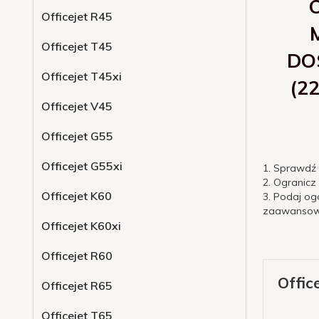
Officejet R45
Officejet T45
DO
Officejet T45xi
(2
Officejet V45
Officejet G55
Officejet G55xi
1. Sprawdź
2. Ogranicz
Officejet K60
3. Podaj og
zaawansowa
Officejet K60xi
Officejet R60
Offic
Officejet R65
Officejet T65