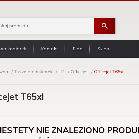
wa kopiarek
Kontakt
Blog
Sklep
ówna
Tusze do drukarek
HP
Officejet
Officejet T65xi
cejet T65xi
IESTETY NIE ZNALEZIONO PRODU