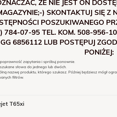
OZNACZAĆ, ŻE NIE JEST ON DOST
MAGAZYNIE;-) SKONTAKTUJ SIĘ Z
STĘPNOŚCI POSZUKIWANEGO PRZE
2) 784-07-95 TEL. KOM. 508-956
GG 6856112 LUB POSTĘPUJ ZGO
PONIŻEJ:
 poprawność zapytania i spróbuj ponownie.
 szukane słowa do jednego lub dwóch.
ólną nazwę produktu, którego szukasz. Później będziesz mógł ogra
nych filtrów.
ejet T65xi