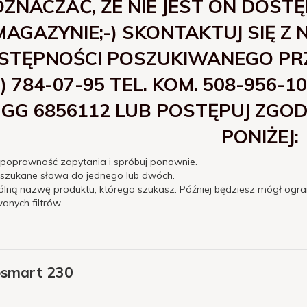
OZNACZAĆ, ŻE NIE JEST ON DOST
MAGAZYNIE;-) SKONTAKTUJ SIĘ Z
STĘPNOŚCI POSZUKIWANEGO PRZE
2) 784-07-95 TEL. KOM. 508-956
GG 6856112 LUB POSTĘPUJ ZGO
PONIŻEJ:
 poprawność zapytania i spróbuj ponownie.
 szukane słowa do jednego lub dwóch.
ólną nazwę produktu, którego szukasz. Później będziesz mógł ogra
nych filtrów.
osmart 230