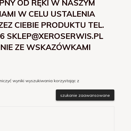
ĘPNY OD RĘKI W NASZYM
 NAMI W CELU USTALENIA
Z CIEBIE PRODUKTU TEL.
-106 SKLEP@XEROSERWIS.PL
DNIE ZE WSKAZÓWKAMI
niczyć wyniki wyszukiwania korzystając z
szukanie zaawansowane