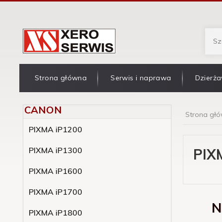
Strona główna
Serwis i naprawa
Dzierża
CANON
Strona gł
PIXMA iP1200
PIXMA iP1300
PIX
PIXMA iP1600
PIXMA iP1700
N
PIXMA iP1800