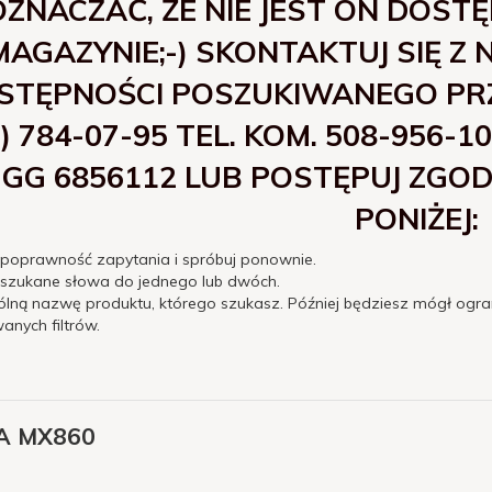
OZNACZAĆ, ŻE NIE JEST ON DOST
MAGAZYNIE;-) SKONTAKTUJ SIĘ Z
STĘPNOŚCI POSZUKIWANEGO PRZE
2) 784-07-95 TEL. KOM. 508-956
GG 6856112 LUB POSTĘPUJ ZGO
PONIŻEJ:
 poprawność zapytania i spróbuj ponownie.
 szukane słowa do jednego lub dwóch.
ólną nazwę produktu, którego szukasz. Później będziesz mógł ogra
nych filtrów.
A MX860