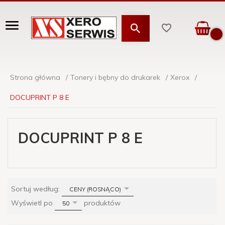
Strona główna
Tonery i bębny do drukarek
Xerox
DOCUPRINT P 8 E
DOCUPRINT P 8 E
sort
Sortuj według:
CENY (ROSNĄCO)
pop
Wyświetl po
produktów
50