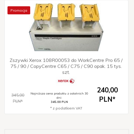
Promocja
Zszywki Xerox 108R00053 do WorkCentre Pro 65 /
75 / 90 / CopyCentre C65 / C75 / C90 opak. 15 tys.
szt.
240,
00
Najniższa cena produktu z ostatnich 30
345,00
PLN*
dni:
PLN*
345.00 PLN
* z podatkiem VAT