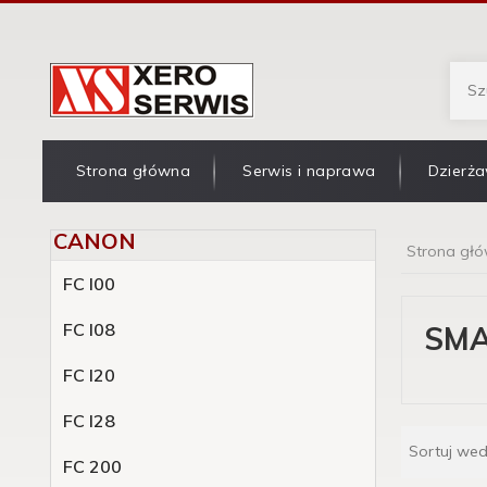
Strona główna
Serwis i naprawa
Dzierża
CANON
Strona gł
FC l00
FC l08
SMA
FC l20
FC l28
Sortuj we
FC 200