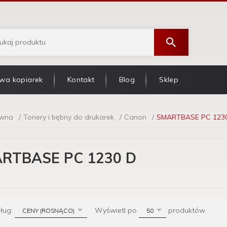
wa kopiarek
Kontakt
Blog
Sklep
ówna
Tonery i bębny do drukarek
Canon
SMARTBASE PC 123
RTBASE PC 1230 D
sort
pop
dług:
Wyświetl po
produktów
CENY (ROSNĄCO)
50