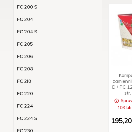
FC 200 S
FC 204
FC 204 S
FC 205
FC 206
FC 208
Kompa
zamienn
FC 2l0
D / PC 1
str
FC 220
Spraw
FC 224
106 lub
FC 224 S
195,
20
FC 230