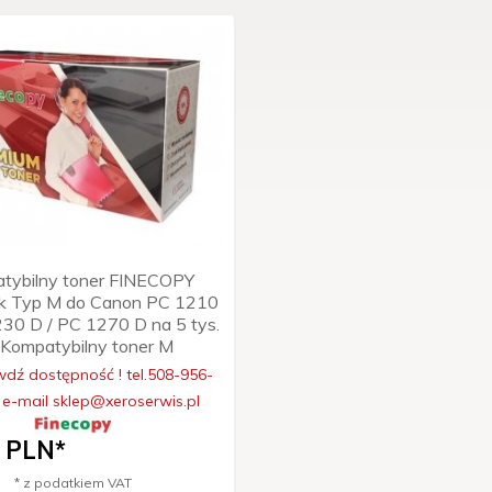
tybilny toner FINECOPY
ik Typ M do Canon PC 1210
230 D / PC 1270 D na 5 tys.
. Kompatybilny toner M
dź dostępność ! tel.508-956-
 e-mail sklep@xeroserwis.pl
PLN*
* z podatkiem VAT