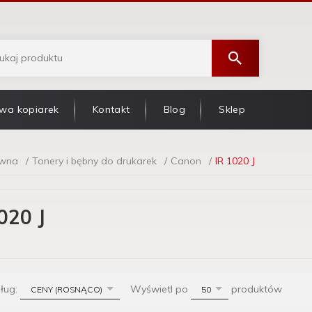
wa kopiarek
Kontakt
Blog
Sklep
ówna
Tonery i bębny do drukarek
Canon
IR 1020 J
020 J
sort
pop
dług:
Wyświetl po
produktów
CENY (ROSNĄCO)
50