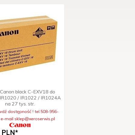
Canon black C-EXV18 do
 IR1020 / IR1022 / IR1024A
na 27 tys. str.
dź dostępność ! tel.508-956-
 e-mail sklep@xeroserwis.pl
PLN*