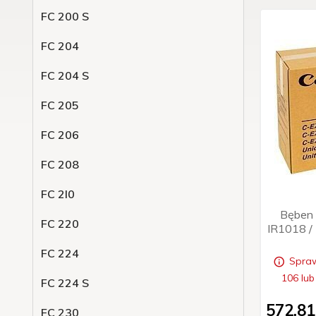
FC 200 S
FC 204
FC 204 S
FC 205
FC 206
FC 208
FC 2l0
Bęben 
FC 220
IR1018 /
FC 224
Spraw
106 lub
FC 224 S
572,
81
FC 230