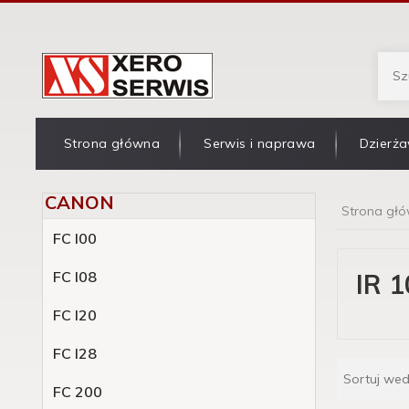
Strona główna
Serwis i naprawa
Dzierża
CANON
Strona gł
FC l00
FC l08
IR 1
FC l20
FC l28
Sortuj we
FC 200