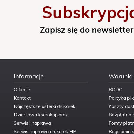
Subskrypcj
Producent::
Asarto
Producent OEM::
Hewlett Packard
Zapisz się do newsletter
Raport ISO:
TAK
Raport TUV:
TAK
Informacje
Warunki
Rodzaj wkładu::
refabrykowany
O firmie
RODO
Typ::
88BXL
Kontakt
Polityka pli
Najczęstsze usterki drukarek
Koszty dos
Więcej informacji::
www.asarto.pl
Dzierżawa kserokopiarek
Bezpłatna 
Serwis i naprawa
Formy płatn
Wydajność OEM
(przy % pokryciu
2200
Serwis naprawa drukarek HP
Regulamin s