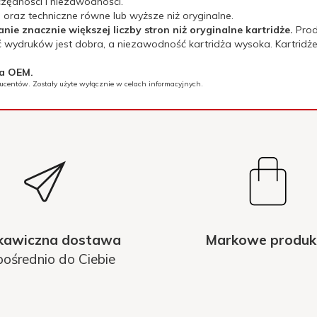
zędności i niezawodności.
oraz techniczne równe lub wyższe niż oryginalne.
e znacznie większej liczby stron niż oryginalne kartridże.
Prod
 wydruków jest dobra, a niezawodność kartridża wysoka. Kartridże
ta OEM.
ducentów. Zostały użyte wyłącznie w celach informacyjnych.
kawiczna dostawa
Markowe produk
ośrednio do Ciebie
L7480/L7550/L770