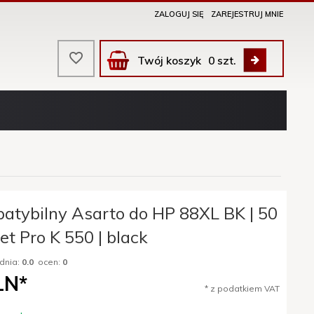
ZALOGUJ SIĘ
ZAREJESTRUJ MNIE
Twój koszyk
0
szt.
atybilny Asarto do HP 88XL BK | 50
jet Pro K 550 | black
dnia:
0.0
ocen:
0
LN*
* z podatkiem VAT