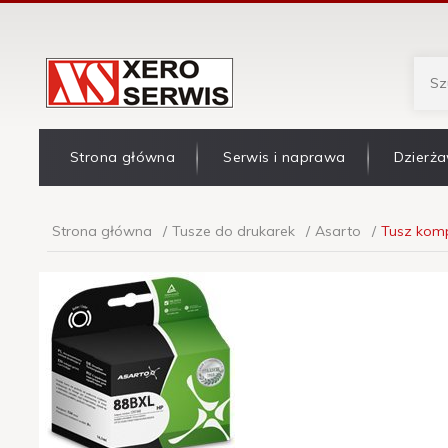
Strona główna
Serwis i naprawa
Dzierża
Strona główna
Tusze do drukarek
Asarto
Tusz kompa