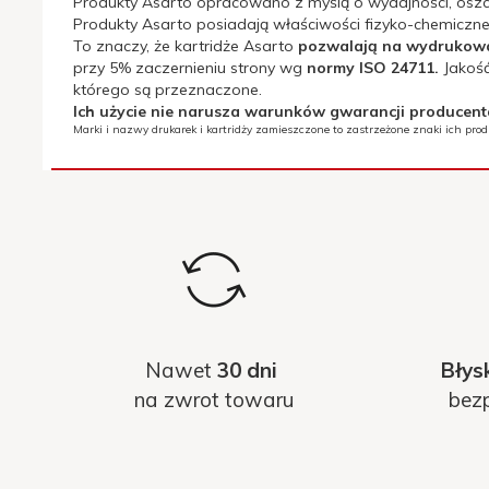
Produkty Asarto opracowano z myślą o wydajności, oszc
Produkty Asarto posiadają właściwości fizyko-chemiczne 
To znaczy, że kartridże Asarto
pozwalają na wydrukowani
przy 5% zaczernieniu strony wg
normy ISO 24711.
Jakość
którego są przeznaczone.
Deklaracja CE:
NIE
Ich użycie nie narusza warunków gwarancji producen
Marki i nazwy drukarek i kartridży zamieszczone to zastrzeżone znaki ich pro
Deklaracja MSDS:
NIE
Ilość w opakowaniu:
1
[szt.]:
Kod OEM::
C9396AE
Kolor::
czarny
Nawet
30 dni
Błys
Kompatybilne
na zwrot towaru
bezp
HP OJ Pro K550/K5400/K8600/
urządzenia::
Pojemność: [ml]:
50