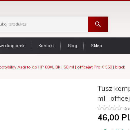
wa kopiarek
Kontakt
Blog
Sklep
tybilny Asarto do HP 88XL BK | 50 ml | officejet Pro K 550 | black
Tusz komp
ml | office
śre
46,
00
P