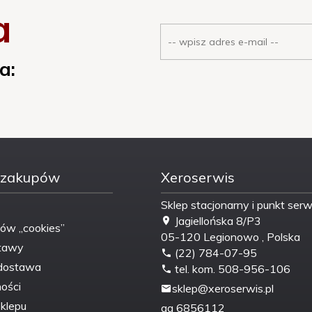
a
a:
 zakupów
Xeroserwis
Sklep stacjonarny i punkt ser
Jagiellońska 8/P3
ków „cookies”
05-120
Legionowo
,
Polska
tawy
(22) 784-07-95
dostawa
tel. kom. 508-956-106
ości
sklep@xeroserwis.pl
klepu
gg
6856112