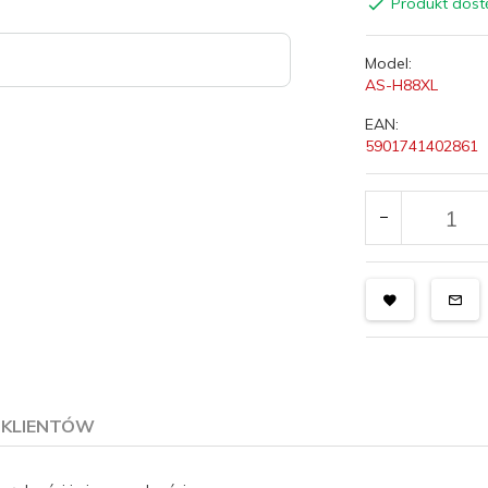
Produkt dost
Model:
AS-H88XL
EAN:
5901741402861
E KLIENTÓW