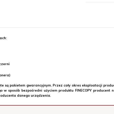
ach:
2010-01-21 10:13:42
-
Mi
czerni
je dobrze i przynajmniej w
toner wysokiej jakości. Nie 
e. Zamiennik godny polecania
użytkowaniu. Można śmiało st
onera)
produkty Lexmarka
te są pakietem gwarancyjnym. Przez cały okres eksploatacji produ
 w sposób bezpośredni użyciem produktu FINECOPY producent na
Producenta danego urządzenia.