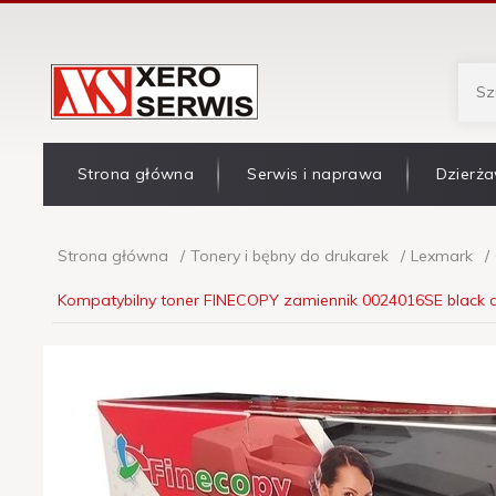
Strona główna
Serwis i naprawa
Dzierża
Strona główna
Tonery i bębny do drukarek
Lexmark
Kompatybilny toner FINECOPY zamiennik 0024016SE black do 