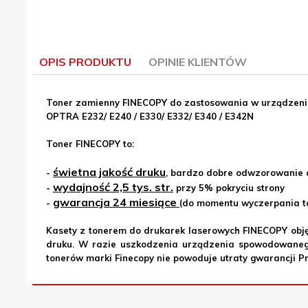
OPIS PRODUKTU
OPINIE KLIENTÓW
Toner zamienny FINECOPY do zastosowania w urządzeni
OPTRA E232/ E240 / E330/ E332/ E340 / E342N
Toner FINECOPY to:
2010-01-14 10:38:12
-
Jerzy Robecki
świetna jakość druku
-
, bardzo dobre odwzorowanie 
cóż...nie mam do tego tonera żadnych zarzutów. Druku
wydajność 2,5 tys. str.
-
przy 5% pokryciu strony
mojej drukarce się sprawdza...no i kosztuje sporo mni
gwarancja 24 miesiące
-
(do momentu wyczerpania t
Kasety z tonerem do drukarek laserowych FINECOPY obję
druku. W razie uszkodzenia urządzenia spowodowanego
tonerów marki Finecopy nie powoduje utraty gwarancji 