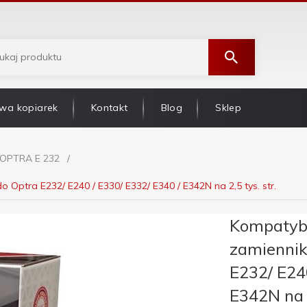
wa kopiarek
Kontakt
Blog
Sklep
OPTRA E 232
Optra E232/ E240 / E330/ E332/ E340 / E342N na 2,5 tys. str.
Kompatybi
zamiennik
E232/ E240
E342N na 2