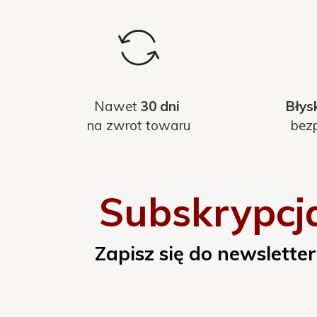
Nawet
30 dni
Błys
na zwrot towaru
bezp
Subskrypcj
Zapisz się do newsletter