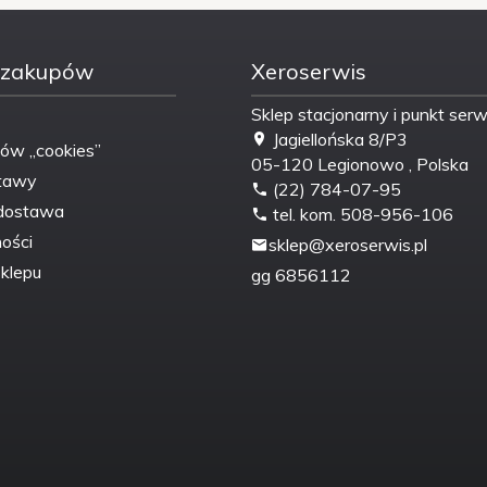
 zakupów
Xeroserwis
Sklep stacjonarny i punkt ser
Jagiellońska 8/P3
ków „cookies”
05-120
Legionowo
,
Polska
tawy
(22) 784-07-95
dostawa
tel. kom. 508-956-106
ości
sklep@xeroserwis.pl
klepu
gg
6856112