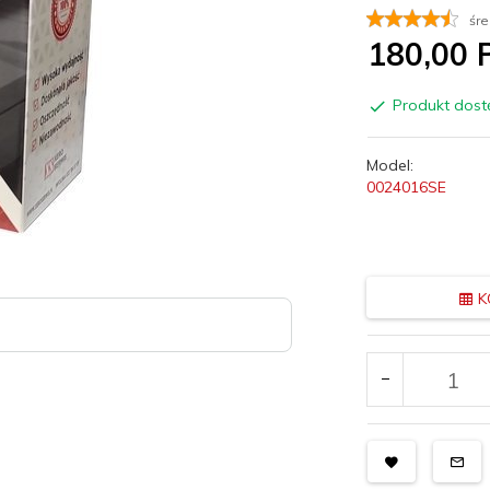
śre
180,
00
P
Produkt dost
Model:
0024016SE
K