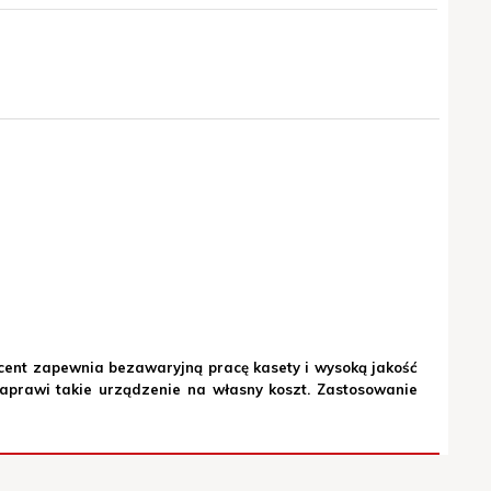
chał
odnotowałem żadnych problemów przy jego
osować go jako tańsze rozwiązanie niż oryginalne
cent zapewnia bezawaryjną pracę kasety i wysoką jakość
prawi takie urządzenie na własny koszt. Zastosowanie