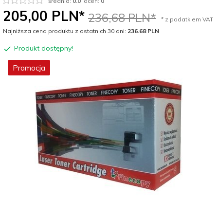
średnia:
0.0
ocen:
0
205,
00
PLN*
236,68 PLN*
* z podatkiem VAT
Najniższa cena produktu z ostatnich 30 dni:
236.68 PLN
Produkt dostępny!
Promocja