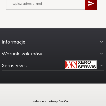
Informacje
Warunki zakupów
Xeroserwis
ul. Świętokrzyska 30
sklep internetowy
RedCart.pl
00-116 Warszawa woj.