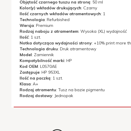
Objętość czarnego tuszu na stronę
: 50 ml
Kolor(y) wkładów drukujących
: Czarny
Funkcje
Cartridge with chip
Ilość czarnych wkładów atramentowych
: 1
techniczne:
Technologia
: Refurbished
Wersja
: Premium
Ilość:
1 szt.
Rodzaj naboju z atramentem
: Wysoka (XL) wydajność
Ilość
: 1 szt.
Notka dotycząca wydajności strony
: +10% print more 
Ilość czarnych
Technologia druku
: Druk atramentowy
wkładów
1
Model
: Zamiennik
atramentowych:
Kompatybilność marki
: HP
Kod OEM
: L0S70AE
Ilość na paczkę:
1 szt.
Zastępuje
: HP 953XL
Ilość na paczkę
: 1 szt.
Klasa
: A+
Klasa:
A+
Rodzaj atramentu
: Tusz na bazie pigmentu
Rodzaj dostawy
: Jednopak
Kod OEM:
L0S70AE
Kolor(y)
wkładów
Czarny
drukujących: