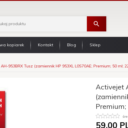
wa kopiarek
Kontakt
Blog
Sklep
t AH-953BRX Tusz (zamiennik HP 953XL L0S70AE; Premium; 50 ml; 22
Activejet
(zamienni
Premium; 
śre
59,
00
P