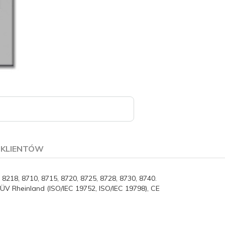
E KLIENTÓW
, 8218, 8710, 8715, 8720, 8725, 8728, 8730, 8740.
TÜV Rheinland (ISO/IEC 19752, ISO/IEC 19798), CE
O 28000, TÜV Rheinland (ISO/IEC 19752, ISO/IEC 19798), CE