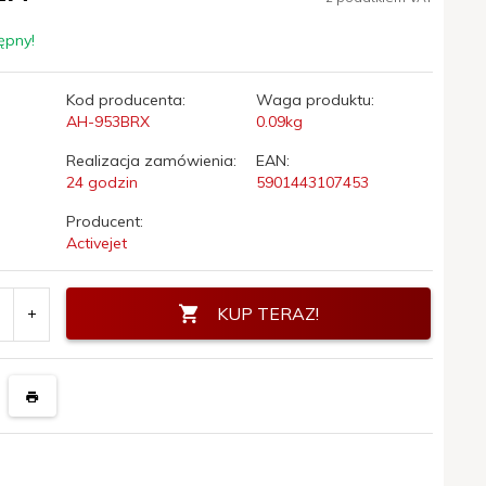
ępny!
Kod producenta:
Waga produktu:
AH-953BRX
0.09
kg
Realizacja zamówienia:
EAN:
24 godzin
5901443107453
Producent:
Activejet
KUP TERAZ!