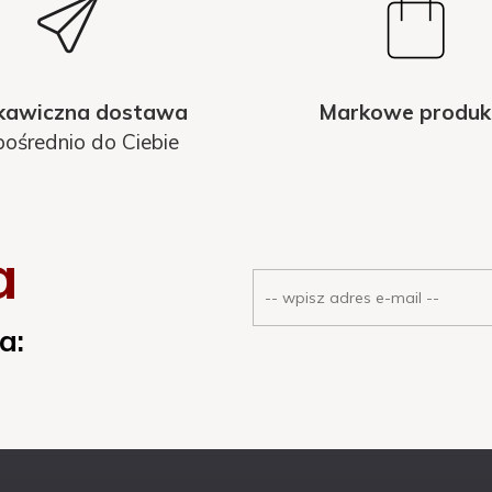
 8210, 8218, 8710, 8715, 8720, 8725, 8728, 8730, 8740.
kawiczna dostawa
Markowe produk
ośrednio do Ciebie
a
a: