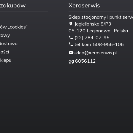
 zakupów
Xeroserwis
Sklep stacjonarny i punkt ser
Jagiellońska 8/P3
ków „cookies”
05-120
Legionowo
,
Polska
tawy
(22) 784-07-95
dostawa
tel. kom. 508-956-106
ości
sklep@xeroserwis.pl
klepu
gg
6856112