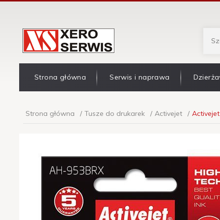
Strona główna
Serwis i naprawa
Dzierża
Strona główna
Tusze do drukarek
Activejet
Activeje