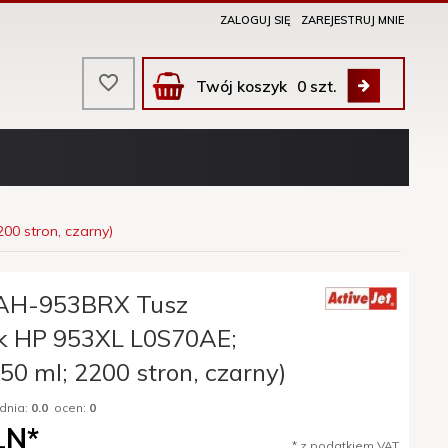
ZALOGUJ SIĘ
ZAREJESTRUJ MNIE
Twój koszyk
0
szt.
00 stron, czarny)
 AH-953BRX Tusz
k HP 953XL L0S70AE;
50 ml; 2200 stron, czarny)
dnia:
0.0
ocen:
0
LN*
* z podatkiem VAT