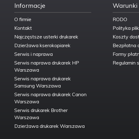
Informacje
Warunki
Rodzaj
Jednopak
dostawy:
O firmie
RODO
Kontakt
Polityka pli
Rodzaj naboju z
Wysoka (XL) wydajność
atramentem:
Najczęstsze usterki drukarek
Koszty dos
Dzierżawa kserokopiarek
Bezpłatna 
Rodzaj
Pudełko
Serwis i naprawa
Formy płatn
opakowania:
Serwis naprawa drukarek HP
Regulamin s
Technologia:
Refurbished
Warszawa
Serwis naprawa drukarek
Technologia
Samsung Warszawa
Druk atramentowy
druku:
Serwis naprawa drukarek Canon
Warszawa
Wersja:
Premium
Serwis drukarek Brother
Warszawa
Zastępuje:
HP 953XL
Dzierżawa drukarek Warszawa