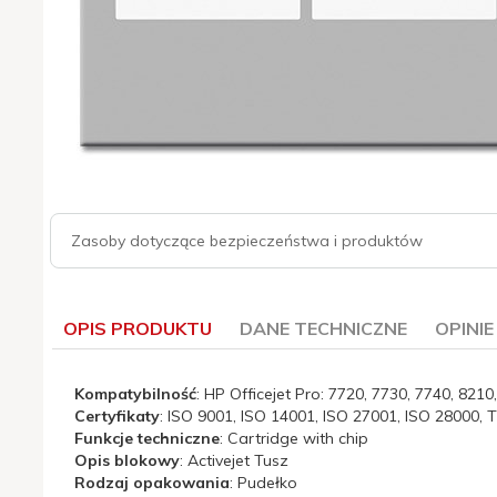
Zasoby dotyczące bezpieczeństwa i produktów
OPIS PRODUKTU
DANE TECHNICZNE
OPINI
Kompatybilność
: HP Officejet Pro: 7720, 7730, 7740, 8210
Certyfikaty
: ISO 9001, ISO 14001, ISO 27001, ISO 28000, 
Funkcje techniczne
: Cartridge with chip
Opis blokowy
: Activejet Tusz
Rodzaj opakowania
: Pudełko
Certyfikaty:
ISO 9001, ISO 14001, ISO 27001, IS