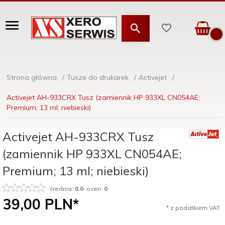
Strona główna
Tusze do drukarek
Activejet
Activejet AH-933CRX Tusz (zamiennik HP 933XL CN054AE;
Premium; 13 ml; niebieski)
Activejet AH-933CRX Tusz
(zamiennik HP 933XL CN054AE;
Premium; 13 ml; niebieski)
średnia:
0.0
ocen:
0
39,
00
PLN*
* z podatkiem VAT