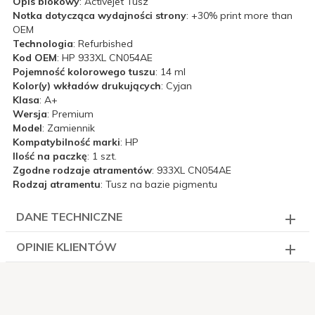
Opis blokowy
: Activejet Tusz
Notka dotycząca wydajności strony
: +30% print more than
OEM
Technologia
: Refurbished
Kod OEM
: HP 933XL CN054AE
Pojemność kolorowego tuszu
: 14 ml
Kolor(y) wkładów drukujących
: Cyjan
Klasa
: A+
Wersja
: Premium
Model
: Zamiennik
Kompatybilność marki
: HP
Ilość na paczkę
: 1 szt.
Zgodne rodzaje atramentów
: 933XL CN054AE
Rodzaj atramentu
: Tusz na bazie pigmentu
DANE TECHNICZNE
OPINIE KLIENTÓW