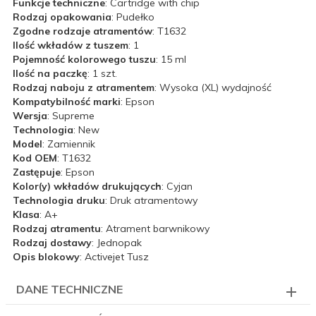
Funkcje techniczne
: Cartridge with chip
Rodzaj opakowania
: Pudełko
Zgodne rodzaje atramentów
: T1632
Ilość wkładów z tuszem
: 1
Pojemność kolorowego tuszu
: 15 ml
Ilość na paczkę
: 1 szt.
Rodzaj naboju z atramentem
: Wysoka (XL) wydajność
Kompatybilność marki
: Epson
Wersja
: Supreme
Technologia
: New
Model
: Zamiennik
Kod OEM
: T1632
Zastępuje
: Epson
Kolor(y) wkładów drukujących
: Cyjan
Technologia druku
: Druk atramentowy
Klasa
: A+
Rodzaj atramentu
: Atrament barwnikowy
Rodzaj dostawy
: Jednopak
Opis blokowy
: Activejet Tusz
DANE TECHNICZNE