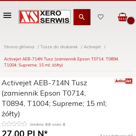
Strona główna
Tusze do drukarek
Activejet
Activejet AEB-714N Tusz (zamiennik Epson T0714, T0894,
T1004; Supreme; 15 ml; żółty)
Activejet AEB-714N Tusz
(zamiennik Epson T0714,
T0894, T1004; Supreme; 15 ml;
żółty)
średnia:
0.0
ocen:
0
27,
00
PLN*
* z podatkiem VAT