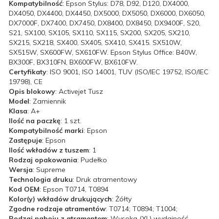
Kompatybilność
: Epson Stylus: D78, D92, D120, DX4000,
DX4050, DX4400, DX4450, DX5000, DX5050, DX6000, DX6050,
DX7000F, DX7400, DX7450, DX8400, DX8450, DX9400F, S20,
S21, SX100, SX105, SX110, SX115, SX200, SX205, SX210,
SX215, SX218, SX400, SX405, SX410, SX415. SX510W,
SX515W, SX600FW, SX610FW. Epson Stylus Office: B40W,
BX300F, BX310FN, BX600FW, BX610FW.
Certyfikaty
: ISO 9001, ISO 14001, TUV (ISO/IEC 19752, ISO/IEC
19798), CE
Opis blokowy
: Activejet Tusz
Model
: Zamiennik
Klasa
: A+
Ilość na paczkę
: 1 szt.
Kompatybilność marki
: Epson
Zastępuje
: Epson
Ilość wkładów z tuszem
: 1
Rodzaj opakowania
: Pudełko
Wersja
: Supreme
Technologia druku
: Druk atramentowy
Kod OEM
: Epson T0714, T0894
Kolor(y) wkładów drukujących
: Żółty
Zgodne rodzaje atramentów
: T0714; T0894; T1004;
Rodzaj naboju z atramentem
: Wysoka (XL) wydajność