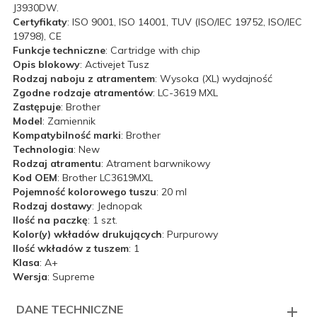
J3930DW.
Certyfikaty
: ISO 9001, ISO 14001, TUV (ISO/IEC 19752, ISO/IEC
19798), CE
Funkcje techniczne
: Cartridge with chip
Opis blokowy
: Activejet Tusz
Rodzaj naboju z atramentem
: Wysoka (XL) wydajność
Zgodne rodzaje atramentów
: LC-3619 MXL
Zastępuje
: Brother
Model
: Zamiennik
Kompatybilność marki
: Brother
Technologia
: New
Rodzaj atramentu
: Atrament barwnikowy
Kod OEM
: Brother LC3619MXL
Pojemność kolorowego tuszu
: 20 ml
Rodzaj dostawy
: Jednopak
Ilość na paczkę
: 1 szt.
Kolor(y) wkładów drukujących
: Purpurowy
Ilość wkładów z tuszem
: 1
Klasa
: A+
Wersja
: Supreme
DANE TECHNICZNE