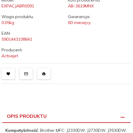
Model:
Kod producenta:
EXPACJABR0091
AB-3619MNX
Waga produktu:
Gwarancja:
0.05
kg
60 miesięcy
EAN:
5901443108641
Producent:
Activejet
OPIS PRODUKTU
Kompatybilność
: Brother MFC: J2330DW, J2730DW, J3530DW,