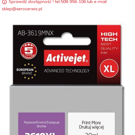
Sprawdź dostępność ! tel.508-956-106 lub e-mail
sklep@xeroserwis.pl