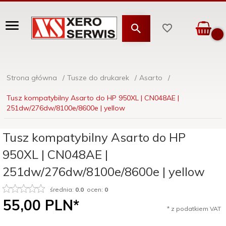
Strona główna
Tusze do drukarek
Asarto
Tusz kompatybilny Asarto do HP 950XL | CN048AE |
251dw/276dw/8100e/8600e | yellow
Tusz kompatybilny Asarto do HP
950XL | CN048AE |
251dw/276dw/8100e/8600e | yellow
średnia:
0.0
ocen:
0
55,
00
PLN*
* z podatkiem VAT