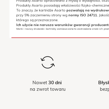
Produkty Asarto opracowano z myślą o wydajności, oszc
Produkty Asarto posiadają właściwości fizyko-chemiczne 
To znaczy, że kartridże Asarto
pozwalają na wydrukowani
przy 5% zaczernieniu strony wg
normy ISO 24711.
Jakość
którego są przeznaczone.
Deklaracja CE:
TAK
Ich użycie nie narusza warunków gwarancji producen
Marki i nazwy drukarek i kartridży zamieszczone to zastrzeżone znaki ich pro
Deklaracja MSDS:
TAK
Ilość w opakowaniu:
1
[szt.]:
Kod OEM::
CN046AE
Kolor::
cyan (błękitny)
Nawet
30 dni
Błys
Kompatybilne
na zwrot towaru
bezp
HP OfficeJet Pro 251dw, 276dw
urządzenia::
Producent::
Asarto