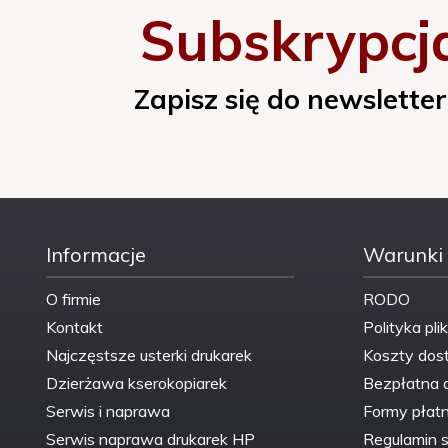
Subskrypcj
Producent OEM::
Hewlett Packard
Raport ISO:
TAK
Zapisz się do newsletter
Raport TUV:
TAK
Typ::
951XLCN
Informacje
Warunki
Więcej informacji::
www.asarto.pl
O firmie
RODO
Wydajność ogólna::
podwyższona
Kontakt
Polityka pli
Najczęstsze usterki drukarek
Koszty dos
Wydajność (przy %
pokryciu strony A):
1500
Dzierżawa kserokopiarek
Bezpłatna 
[str.]:
Serwis i naprawa
Formy płatn
Serwis naprawa drukarek HP
Regulamin s
Zamiennik/Oryginał::
Zamiennik