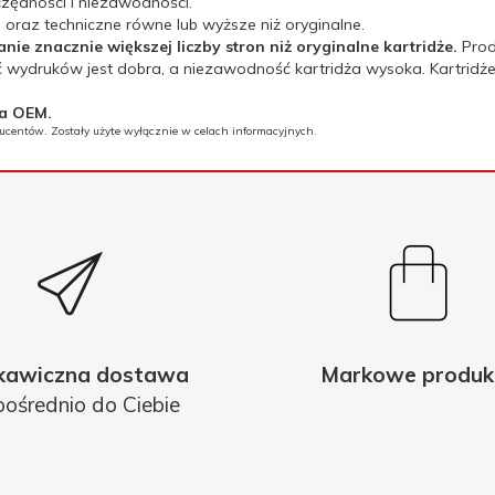
zędności i niezawodności.
oraz techniczne równe lub wyższe niż oryginalne.
e znacznie większej liczby stron niż oryginalne kartridże.
Prod
 wydruków jest dobra, a niezawodność kartridża wysoka. Kartridże
ta OEM.
ducentów. Zostały użyte wyłącznie w celach informacyjnych.
kawiczna dostawa
Markowe produk
ośrednio do Ciebie
; HP OfficeJet HP8100e; HP OfficeJet8600, 8610, 8615, 8620