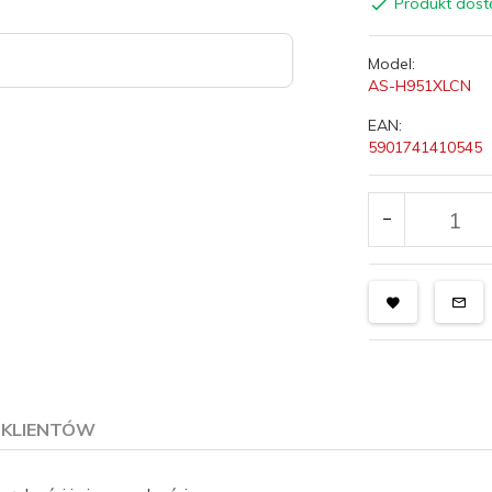
Produkt dost
Model:
AS-H951XLCN
EAN:
5901741410545
E KLIENTÓW