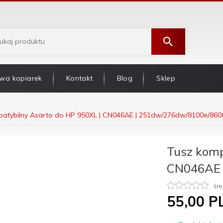
wa kopiarek
Kontakt
Blog
Sklep
atybilny Asarto do HP 950XL | CN046AE | 251dw/276dw/8100e/8600
Tusz komp
CN046AE 
śre
55,
00
P