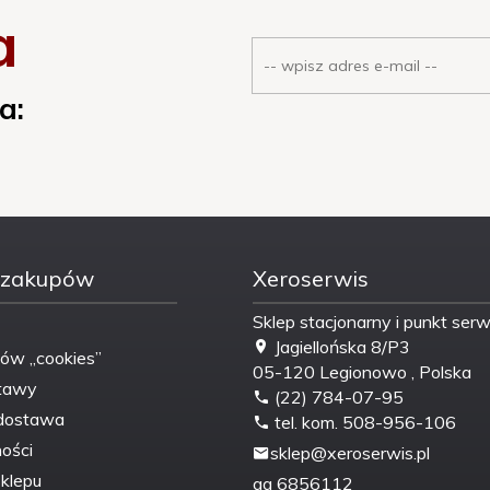
a
a:
 zakupów
Xeroserwis
Sklep stacjonarny i punkt ser
Jagiellońska 8/P3
ków „cookies”
05-120
Legionowo
,
Polska
tawy
(22) 784-07-95
dostawa
tel. kom. 508-956-106
ości
sklep@xeroserwis.pl
klepu
gg
6856112