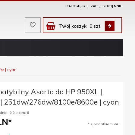
ZALOGUJ SIĘ
ZAREJESTRUJ MNIE
Twój koszyk
0
szt.
e | cyan
atybilny Asarto do HP 950XL |
| 251dw/276dw/8100e/8600e | cyan
dnia:
0.0
ocen:
0
LN*
* z podatkiem VAT