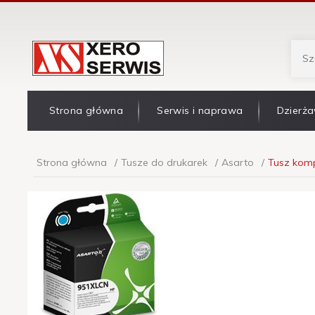
Strona główna
Serwis i naprawa
Dzierża
Strona główna
Tusze do drukarek
Asarto
Tusz komp