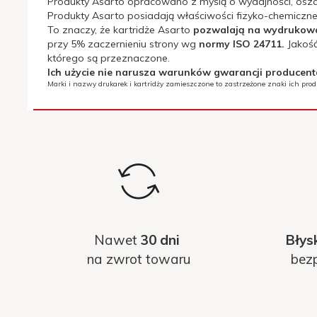
Produkty Asarto opracowano z myślą o wydajności, oszc
Produkty Asarto posiadają właściwości fizyko-chemiczne 
To znaczy, że kartridże Asarto
pozwalają na wydrukowani
przy 5% zaczernieniu strony wg
normy ISO 24711.
Jakość
którego są przeznaczone.
Deklaracja CE:
NIE
Ich użycie nie narusza warunków gwarancji producen
Marki i nazwy drukarek i kartridży zamieszczone to zastrzeżone znaki ich pro
Deklaracja MSDS:
NIE
Ilość w opakowaniu:
1
[szt.]:
Kod OEM::
6510B001
Kolor::
magenta (purpurowy)
Nawet
30 dni
Błys
Kompatybilne
na zwrot towaru
bezp
Canon Pixma iP-7250, iP-875
urządzenia::
Pojemność: [ml]:
12