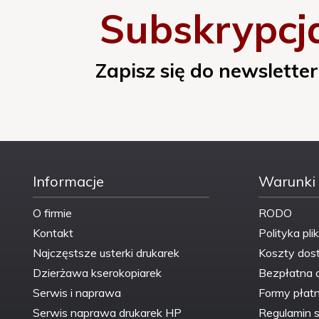
Subskrypcj
Producent::
Asarto
Producent OEM::
Canon
Zapisz się do newsletter
Raport ISO:
TAK
Raport TUV:
NIE
Informacje
Warunki
Rodzaj wkładu::
nowy
O firmie
RODO
Typ::
551M
Kontakt
Polityka pli
Najczęstsze usterki drukarek
Koszty dos
Więcej informacji::
www.asarto.pl
Dzierżawa kserokopiarek
Bezpłatna 
Serwis i naprawa
Formy płatn
Wydajność ogólna::
podwyższona
Serwis naprawa drukarek HP
Regulamin s