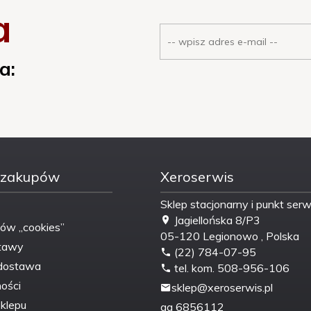
a
a:
 zakupów
Xeroserwis
Sklep stacjonarny i punkt ser
Jagiellońska 8/P3
ków „cookies”
05-120
Legionowo
,
Polska
tawy
(22) 784-07-95
dostawa
tel. kom. 508-956-106
ości
sklep@xeroserwis.pl
klepu
gg
6856112