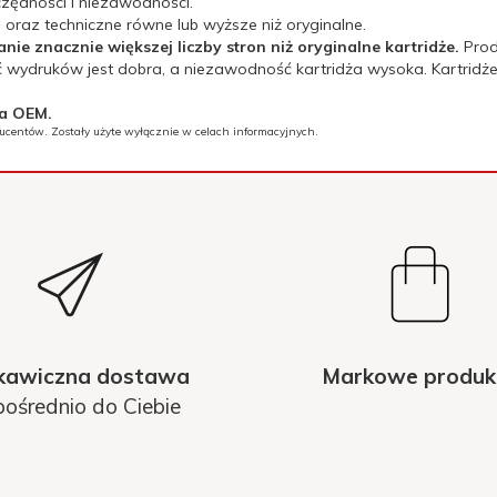
zędności i niezawodności.
oraz techniczne równe lub wyższe niż oryginalne.
e znacznie większej liczby stron niż oryginalne kartridże.
Prod
 wydruków jest dobra, a niezawodność kartridża wysoka. Kartridże
ta OEM.
ducentów. Zostały użyte wyłącznie w celach informacyjnych.
kawiczna dostawa
Markowe produk
ośrednio do Ciebie
0, iP-6850, iP-5450; Canon MG-5550, Canon MG-6350, MG-6450; Ca