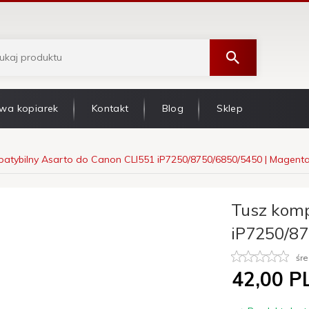
wa kopiarek
Kontakt
Blog
Sklep
atybilny Asarto do Canon CLI551 iP7250/8750/6850/5450 | Magent
Tusz komp
iP7250/87
śre
42,
00
P