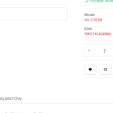
Produkt dost
Model:
AS-C551M
EAN:
5901741404964
E KLIENTÓW