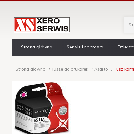
Strona główna
Serwis i naprawa
Dzierża
Strona główna
Tusze do drukarek
Asarto
Tusz komp