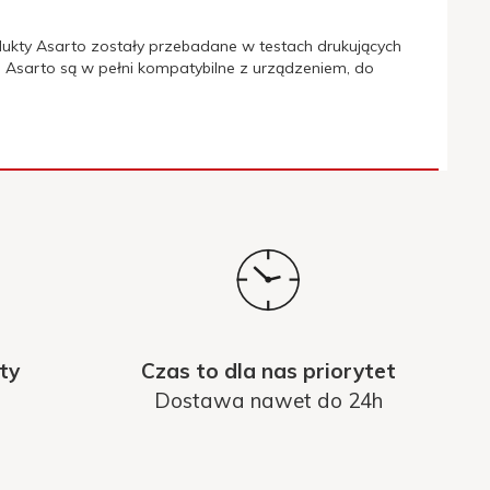
ukty Asarto zostały przebadane w testach drukujących
 Asarto są w pełni kompatybilne z urządzeniem, do
ty
Czas to dla nas priorytet
Dostawa nawet do 24h
non MG-7150; Canon MX-725, MX-925