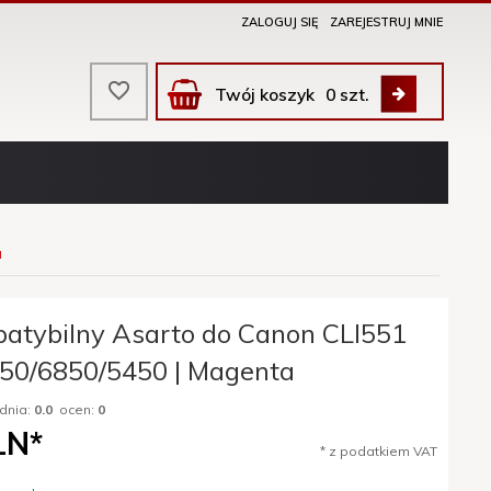
ZALOGUJ SIĘ
ZAREJESTRUJ MNIE
Twój koszyk
0
szt.
a
atybilny Asarto do Canon CLI551
50/6850/5450 | Magenta
dnia:
0.0
ocen:
0
LN*
* z podatkiem VAT