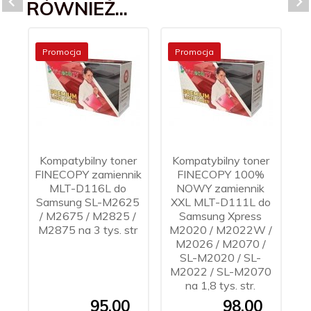
RÓWNIEŻ...
Promocja
Promocja
Kompatybilny toner
Kompatybilny toner
FINECOPY zamiennik
FINECOPY 100%
MLT-D116L do
NOWY zamiennik
Samsung SL-M2625
XXL MLT-D111L do
i
/ M2675 / M2825 /
Samsung Xpress
M2875 na 3 tys. str
M2020 / M2022W /
M2026 / M2070 /
SL-M2020 / SL-
M2022 / SL-M2070
na 1,8 tys. str.
95,
00
98,
00
4