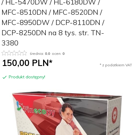
/ HL-5470DW / HL-6180DW /
MFC-8510DN / MFC-8520DN /
MFC-8950DW / DCP-8110DN /
DCP-8250DN na 8 tys. str. TN-
3380
średnia:
0.0
ocen:
0
150,
00
PLN*
* z podatkiem VAT
Produkt dostępny!