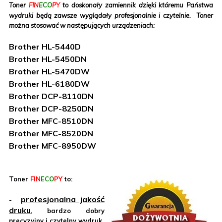
Toner
FIN
ECO
PY
to doskonały zamiennik dzięki któremu Państwa
wydruki będą zawsze wyglądały profesjonalnie i czytelnie. Toner
można stosować w następujących urządzeniach:
Brother HL-5440D
Brother HL-5450DN
Brother HL-5470DW
Brother HL-6180DW
Brother DCP-8110DN
Brother DCP-8250DN
Brother MFC-8510DN
Brother MFC-8520DN
Brother MFC-8950DW
Toner
FIN
ECO
PY
to:
profesjonalna jakość
-
druku
, bardzo dobry
precyzyjny i czytelny wydruk