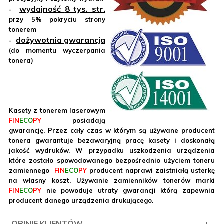
wydajność
8 tys. str.
-
przy 5% pokryciu strony
tonerem
dożywotnia gwarancja
-
(do momentu wyczerpania
tonera)
Kasety z tonerem laserowym
FIN
ECO
PY
posiadają
gwarancję. Przez cały czas w którym są używane producent
tonera gwarantuje bezawaryjną pracę kasety i doskonałą
jakość wydruków. W przypadku uszkodzenia urządzenia
które zostało spowodowanego bezpośrednio użyciem toneru
zamiennego
FIN
ECO
PY
producent naprawi zaistniałą usterkę
na własny koszt. Używanie zamienników tonerów marki
FIN
ECO
PY
nie powoduje utraty gwarancji którą zapewnia
producent danego urządzenia drukującego.
OPINIE KLIENTÓW