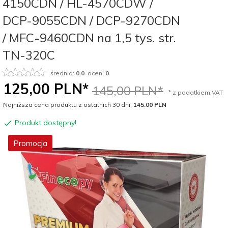
4150CDN / HL-4570CDW /
DCP-9055CDN / DCP-9270CDN
/ MFC-9460CDN na 1,5 tys. str.
TN-320C
średnia:
0.0
ocen:
0
125,
00
PLN*
145,00 PLN*
* z podatkiem VAT
Najniższa cena produktu z ostatnich 30 dni:
145.00 PLN
Produkt dostępny!
Promocja