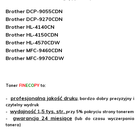
Brother DCP-9055CDN
Brother DCP-9270CDN
Brother HL-4140CN
Brother HL-4150CDN
Brother HL-4570CDW
Brother MFC-9460CDN
Brother MFC-9970CDW
Toner
FIN
ECO
PY
to:
profesjonalna jakość druku
-
, bardzo dobry precyzyjny i
czytelny wydruk
wydajność
1
,5
tys. str.
-
przy 5% pokryciu strony tonerem
gwarancja 24 miesiące
-
(lub do czasu wyczerpania
tonera)