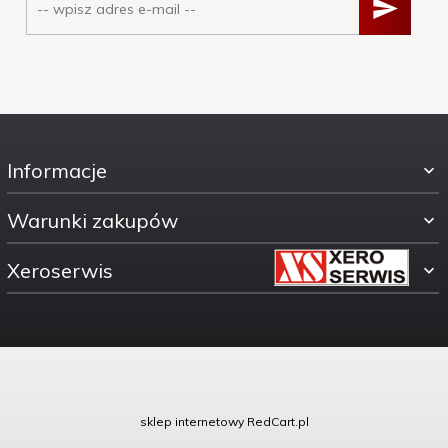
Informacje
Warunki zakupów
Xeroserwis
ul. Świętokrzyska 30
sklep internetowy
RedCart.pl
00-116 Warszawa woj.