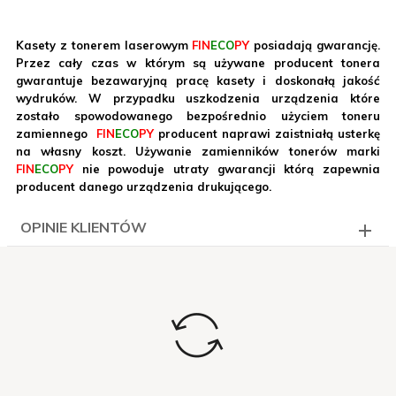
Kasety z tonerem laserowym
FIN
ECO
PY
posiadają gwarancję.
Przez cały czas w którym są używane producent tonera
gwarantuje bezawaryjną pracę kasety i doskonałą jakość
wydruków. W przypadku uszkodzenia urządzenia które
zostało spowodowanego bezpośrednio użyciem toneru
zamiennego
FIN
ECO
PY
producent naprawi zaistniałą usterkę
na własny koszt. Używanie zamienników tonerów marki
FIN
ECO
PY
nie powoduje utraty gwarancji którą zapewnia
producent danego urządzenia drukującego.
OPINIE KLIENTÓW