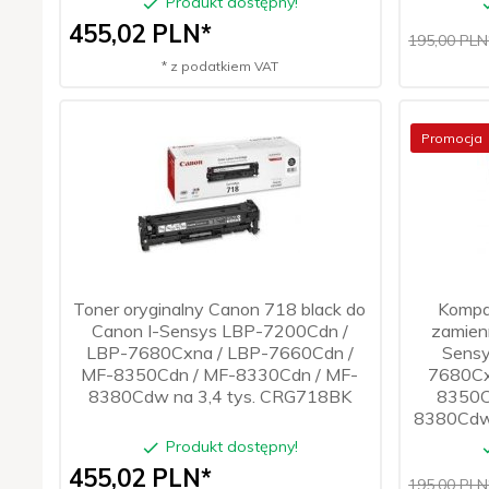
Produkt dostępny!
455,
02
PLN*
195,00 PLN
* z podatkiem VAT
Promocja
Toner oryginalny Canon 718 black do
Kompa
Canon I-Sensys LBP-7200Cdn /
zamienn
LBP-7680Cxna / LBP-7660Cdn /
Sensy
MF-8350Cdn / MF-8330Cdn / MF-
7680Cx
8380Cdw na 3,4 tys. CRG718BK
8350C
8380Cdw 
Produkt dostępny!
455,
02
PLN*
195,00 PLN