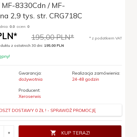
 MF-8330Cdn / MF-
a 2,9 tys. str. CRG718C
dnia:
0.0
ocen:
0
LN*
195,00 PLN*
* z podatkiem VAT
duktu z ostatnich 30 dni:
195.00 PLN
ępny!
Gwarancja:
Realizacja zamówienia:
dożywotnia
24-48 godzin
Producent:
Xeroserwis
OSZT DOSTAWY 0 ZŁ ! - SPRAWDŻ PROMOCJĘ
KUP TERAZ!