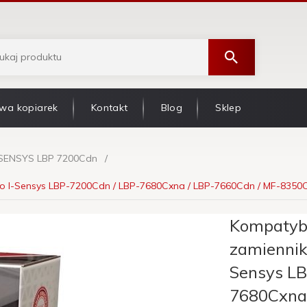
wa kopiarek
Kontakt
Blog
Sklep
-SENSYS LBP 7200Cdn
o I-Sensys LBP-7200Cdn / LBP-7680Cxna / LBP-7660Cdn / MF-8350C
Kompatybi
zamiennik
Sensys LB
7680Cxna 