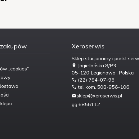
 zakupów
Xeroserwis
Sklep stacjonarny i punkt ser
Jagiellońska 8/P3
ków „cookies”
05-120
Legionowo
,
Polska
tawy
(22) 784-07-95
dostawa
tel. kom. 508-956-106
ości
sklep@xeroserwis.pl
klepu
gg
6856112