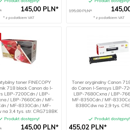
Produkt dostępny!
Produkt dostępny!
145,
00
PLN*
145,
0
*
195,00 PLN*
* z podatkiem VAT
* z podatkiem VAT
tybilny toner FINECOPY
Toner oryginalny Canon 71
ik 718 black Canon do I-
do Canon I-Sensys LBP-72
s LBP-7200Cdn / LBP-
LBP-7680Cxna / LBP-766
na / LBP-7660Cdn / MF-
MF-8350Cdn / MF-8330Cd
dn / MF-8330Cdn / MF-
8380Cdw na 2,9 tys. CR
na 3,4 tys. str. CRG718BK
Produkt dostępny!
Produkt dostępny!
145,
00
PLN*
455,
02
PLN*
*