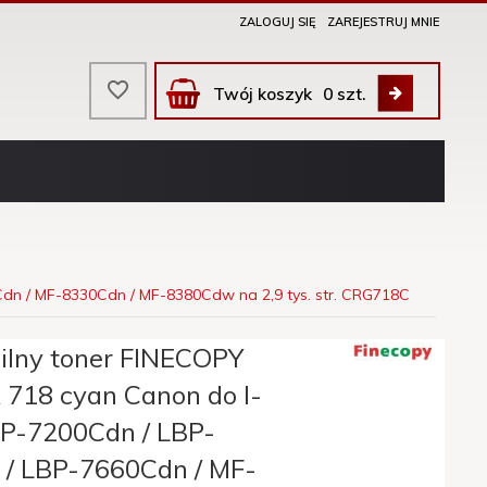
ZALOGUJ SIĘ
ZAREJESTRUJ MNIE
Twój koszyk
0
szt.
dn / MF-8330Cdn / MF-8380Cdw na 2,9 tys. str. CRG718C
lny toner FINECOPY
 718 cyan Canon do I-
P-7200Cdn / LBP-
/ LBP-7660Cdn / MF-