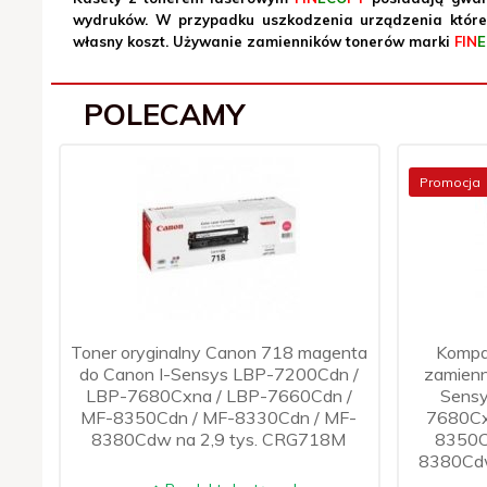
wydruków. W przypadku uszkodzenia urządzenia któr
własny koszt. Używanie zamienników tonerów marki
FIN
E
POLECAMY
Promocja
Toner oryginalny Canon 718 magenta
Kompa
do Canon I-Sensys LBP-7200Cdn /
zamienn
LBP-7680Cxna / LBP-7660Cdn /
Sensy
MF-8350Cdn / MF-8330Cdn / MF-
7680Cx
8380Cdw na 2,9 tys. CRG718M
8350C
8380Cdw