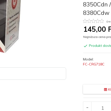
8350Cdn /
8380Cdw n
śre
145,
00
P
Najniższa cena pro
Produkt dost
Model:
FC-CRG718C
K