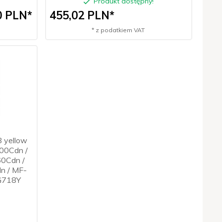
Produkt dostępny!
0
PLN*
455,
02
PLN*
* z podatkiem VAT
8 yellow
00Cdn /
0Cdn /
n / MF-
G718Y