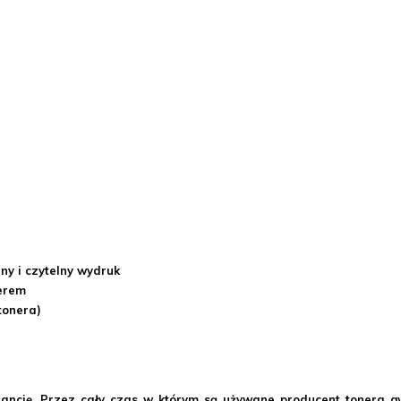
ny i czytelny wydruk
nerem
tonera)
ancję. Przez cały czas w którym są używane producent tonera g