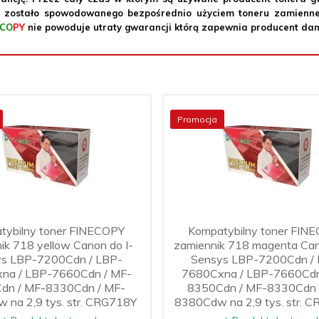
e zostało spowodowanego bezpośrednio użyciem toneru zamien
CO
PY
nie powoduje utraty gwarancji którą zapewnia producent da
Promocja
tybilny toner FINECOPY
Kompatybilny toner FIN
ik 718 yellow Canon do I-
zamiennik 718 magenta Can
s LBP-7200Cdn / LBP-
Sensys LBP-7200Cdn /
na / LBP-7660Cdn / MF-
7680Cxna / LBP-7660Cdn
dn / MF-8330Cdn / MF-
8350Cdn / MF-8330Cdn 
 na 2,9 tys. str. CRG718Y
8380Cdw na 2,9 tys. str.