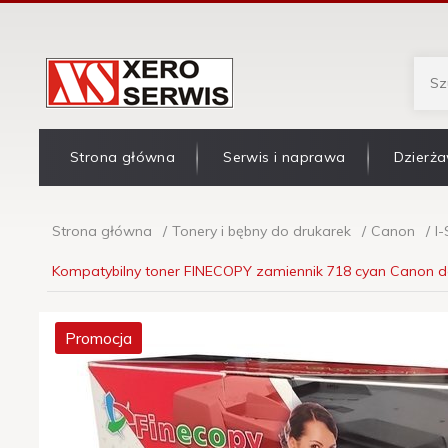
Strona główna
Serwis i naprawa
Dzierża
Strona główna
Tonery i bębny do drukarek
Canon
I
Kompatybilny toner FINECOPY zamiennik 718 cyan Canon d
Promocja