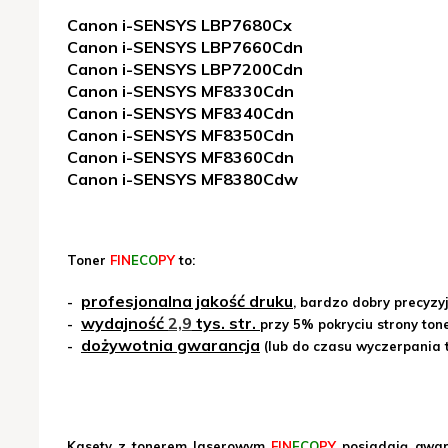
Canon i-SENSYS LBP7680Cx
Canon i-SENSYS LBP7660Cdn
Canon i-SENSYS LBP7200Cdn
Canon i-SENSYS MF8330Cdn
Canon i-SENSYS MF8340Cdn
Canon i-SENSYS MF8350Cdn
Canon i-SENSYS MF8360Cdn
Canon i-SENSYS MF8380Cdw
Toner
FIN
ECO
PY
to:
profesjonalna jakość druku
-
, bardzo dobry precyzyj
wydajność
2,9
tys. str.
-
przy 5% pokryciu strony to
dożywotnia gwarancja
-
(lub do czasu wyczerpania 
Kasety z tonerem laserowym
FIN
ECO
PY
posiadają gwar