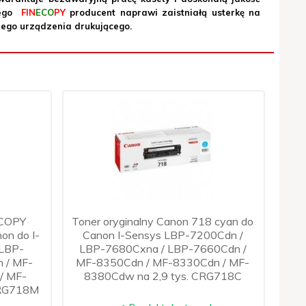
nego
FIN
ECO
PY
producent naprawi zaistniałą usterkę na
nego urządzenia drukującego.
ECOPY
Toner oryginalny Canon 718 cyan do
on do I-
Canon I-Sensys LBP-7200Cdn /
 LBP-
LBP-7680Cxna / LBP-7660Cdn /
 / MF-
MF-8350Cdn / MF-8330Cdn / MF-
/ MF-
8380Cdw na 2,9 tys. CRG718C
 CRG718M