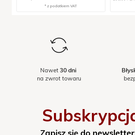
* z podatkiem VAT
Nawet
30 dni
Błys
na zwrot towaru
bezp
Subskrypcj
Zapisz się do newsletter