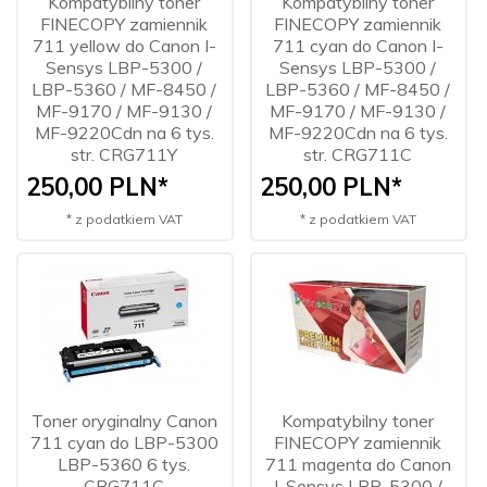
Kompatybilny toner
Kompatybilny toner
FINECOPY zamiennik
FINECOPY zamiennik
711 yellow do Canon I-
711 cyan do Canon I-
Sensys LBP-5300 /
Sensys LBP-5300 /
LBP-5360 / MF-8450 /
LBP-5360 / MF-8450 /
MF-9170 / MF-9130 /
MF-9170 / MF-9130 /
MF-9220Cdn na 6 tys.
MF-9220Cdn na 6 tys.
str. CRG711Y
str. CRG711C
250,
00
PLN*
250,
00
PLN*
* z podatkiem VAT
* z podatkiem VAT
Toner oryginalny Canon
Kompatybilny toner
711 cyan do LBP-5300
FINECOPY zamiennik
LBP-5360 6 tys.
711 magenta do Canon
CRG711C
I-Sensys LBP-5300 /