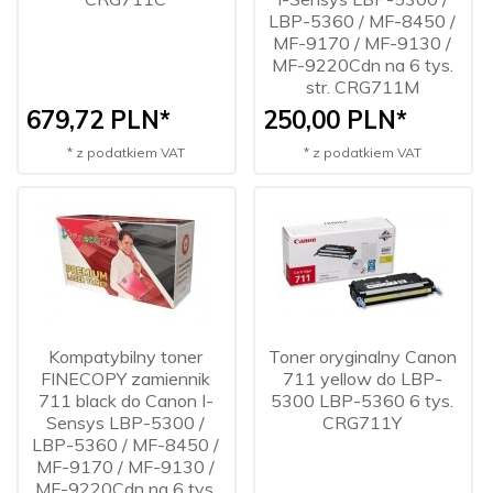
LBP-5360 / MF-8450 /
MF-9170 / MF-9130 /
MF-9220Cdn na 6 tys.
str. CRG711M
679,
72
PLN*
250,
00
PLN*
* z podatkiem VAT
* z podatkiem VAT
Kompatybilny toner
Toner oryginalny Canon
FINECOPY zamiennik
711 yellow do LBP-
711 black do Canon I-
5300 LBP-5360 6 tys.
Sensys LBP-5300 /
CRG711Y
LBP-5360 / MF-8450 /
MF-9170 / MF-9130 /
MF-9220Cdn na 6 tys.