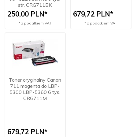
str. CRG711BK
250,
00
PLN*
679,
72
PLN*
* z podatkiem VAT
* z podatkiem VAT
Toner oryginalny Canon
711 magenta do LBP-
5300 LBP-5360 6 tys.
CRG711M
679,
72
PLN*