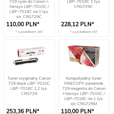
729 cyan do Canon I-
LBP-7018C 1 tys.
Sensys LBP-7010C /
CRG729C
LBP-7018C na 1 tys.
str. CRG729C
110,
00
PLN*
228,
12
PLN*
* z podatkiem VAT
* z podatkiem VAT
Toner oryginalny Canon
Kompatybilny toner
729 black LBP-7010C
FINECOPY zamiennik
LBP-7018C 1,2 tys.
729 magenta do Canon
CRG729
I-Sensys LBP-7010C /
LBP-7018C na 1 tys.
str. CRG729M
253,
36
PLN*
110,
00
PLN*