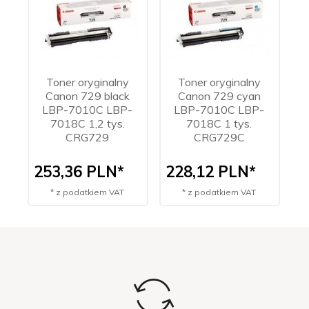
Toner oryginalny
Toner oryginalny
Canon 729 black
Canon 729 cyan
C
LBP-7010C LBP-
LBP-7010C LBP-
7018C 1,2 tys.
7018C 1 tys.
CRG729
CRG729C
253,
36
PLN*
228,
12
PLN*
2
* z podatkiem VAT
* z podatkiem VAT