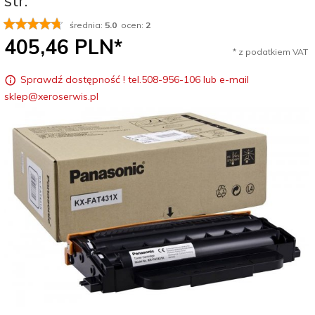
str.
średnia:
5.0
ocen:
2
405,
46
PLN*
* z podatkiem VAT
Sprawdź dostępność ! tel.508-956-106 lub e-mail
sklep@xeroserwis.pl