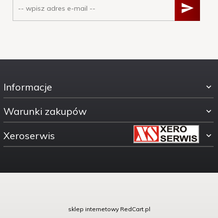
Informacje
Warunki zakupów
Xeroserwis
ul. Świętokrzyska 30
sklep internetowy
RedCart.pl
00-116 Warszawa woj.