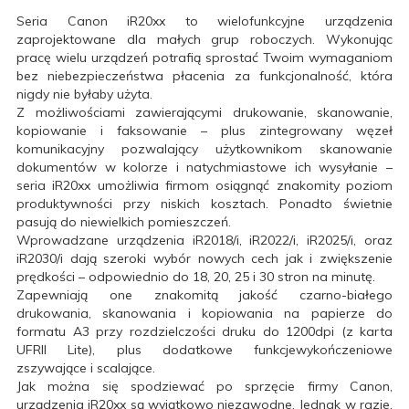
Seria Canon iR20xx to wielofunkcyjne urządzenia
zaprojektowane dla małych grup roboczych. Wykonując
pracę wielu urządzeń potrafią sprostać Twoim wymaganiom
bez niebezpieczeństwa płacenia za funkcjonalność, która
nigdy nie byłaby użyta.
Z możliwościami zawierającymi drukowanie, skanowanie,
kopiowanie i faksowanie – plus zintegrowany węzeł
komunikacyjny pozwalający użytkownikom skanowanie
dokumentów w kolorze i natychmiastowe ich wysyłanie –
seria iR20xx umożliwia firmom osiągnąć znakomity poziom
produktywności przy niskich kosztach. Ponadto świetnie
pasują do niewielkich pomieszczeń.
Wprowadzane urządzenia iR2018/i, iR2022/i, iR2025/i, oraz
iR2030/i dają szeroki wybór nowych cech jak i zwiększenie
prędkości – odpowiednio do 18, 20, 25 i 30 stron na minutę.
Zapewniają one znakomitą jakość czarno-białego
drukowania, skanowania i kopiowania na papierze do
formatu A3 przy rozdzielczości druku do 1200dpi (z karta
UFRII Lite), plus dodatkowe funkcje
wykończeniowe
zszywające i scalające.
Jak można się spodziewać po sprzęcie firmy Canon,
urządzenia iR20xx są wyjątkowo niezawodne. Jednak w razie,