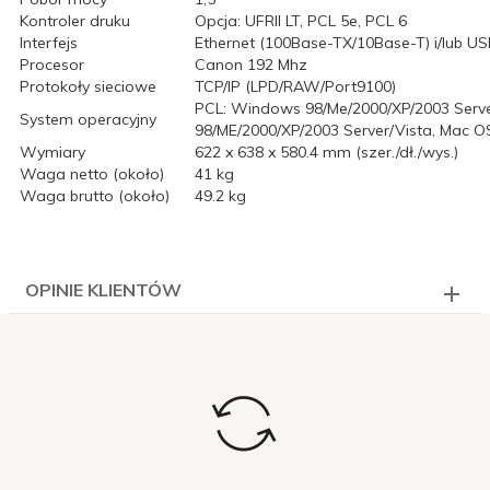
Kontroler druku
Opcja: UFRII LT, PCL 5e, PCL 6
Interfejs
Ethernet (100Base-TX/10Base-T) i/lub US
Procesor
Canon 192 Mhz
Protokoły sieciowe
TCP/IP (LPD/RAW/Port9100)
PCL: Windows 98/Me/2000/XP/2003 Serve
System operacyjny
98/ME/2000/XP/2003 Server/Vista, Mac OS
Wymiary
622 x 638 x 580.4 mm (szer./dł./wys.)
Waga netto (około)
41 kg
Waga brutto (około)
49.2 kg
OPINIE KLIENTÓW