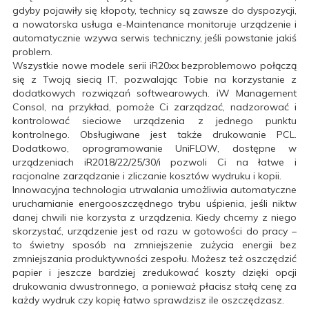
gdyby pojawiły się kłopoty, technicy są zawsze do dyspozycji,
a nowatorska usługa e-Maintenance monitoruje urządzenie i
automatycznie wzywa serwis techniczny, jeśli powstanie jakiś
problem.
Wszystkie nowe modele serii iR20xx bezproblemowo połączą
się z Twoją siecią IT, pozwalając Tobie na korzystanie z
dodatkowych rozwiązań softwearowych. iW Management
Consol, na przykład, pomoże Ci zarządzać, nadzorować i
kontrolować sieciowe urządzenia z jednego punktu
kontrolnego. Obsługiwane jest także drukowanie PCL.
Dodatkowo, oprogramowanie UniFLOW, dostępne w
urządzeniach iR2018/22/25/30/i pozwoli Ci na łatwe i
racjonalne zarządzanie i zliczanie kosztów wydruku i kopii.
Innowacyjna technologia utrwalania umożliwia automatyczne
uruchamianie energooszczędnego trybu uśpienia, jeśli nikt
w
danej chwili nie korzysta z urządzenia. Kiedy chcemy z niego
skorzystać, urządzenie jest od razu w gotowości do pracy –
to świetny sposób na zmniejszenie zużycia energii bez
zmniejszania produktywności zespołu. Możesz też oszczędzić
papier i jeszcze bardziej zredukować koszty dzięki opcji
drukowania dwustronnego, a ponieważ płacisz stałą cenę za
każdy wydruk czy kopię łatwo sprawdzisz ile oszczędzasz.