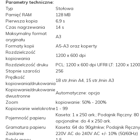
Parametry techniczne:
Typ
Stołowa
Pamięć RAM
128 MB
Pierwsza kopia
6,9 s
Czas nagrzewania
14 s
Maksymalny format
A3
oryginału
Formaty kopii
A5-A3 oraz koperty
Rozdzielczość
1200 x 600 dpi
kopiowania
Rozdzielczość druku
PCL: 1200 x 600 dpi UFRII LT: 1200 x 120
Stopnie szarości
256
Prędkość
18 str./min A4, 15 str./min A3
kopiowania/drukowania
Kopiowanie/drukowanie
Automatyczne: opcja
dwustronne
Zoom
kopiowanie: 50% - 200%
Kopiowanie wielokrotne
1 - 99
Kaseta: 1 x 250 ark.; Podajnik Ręczny: 80 
Pojemność papieru
opcjonalne: do 4 x 250 ark.
Gramatura papieru
Kaseta: 64 do 90g/mkw; Podajnik Ręczn
Zasilanie
220V AC do 240V AC +/- 10% (50/60Hz)
Pobór mocy
1,5