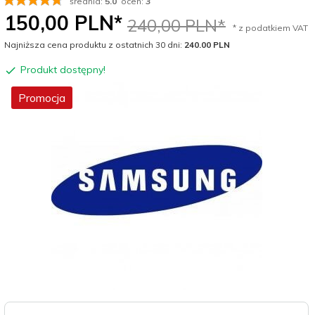
średnia:
5.0
ocen:
3
150,
00
PLN*
240,00 PLN*
* z podatkiem VAT
Najniższa cena produktu z ostatnich 30 dni:
240.00 PLN
Produkt dostępny!
Promocja