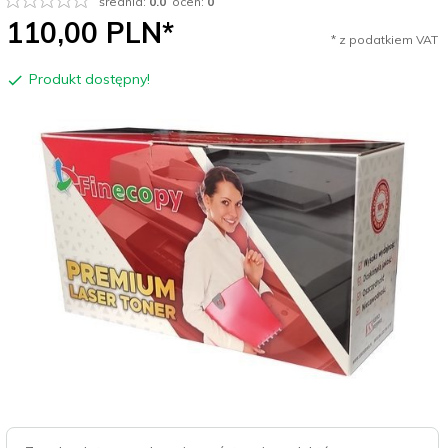
średnia:
0.0
ocen:
0
110,
00
PLN*
* z podatkiem VAT
Produkt dostępny!