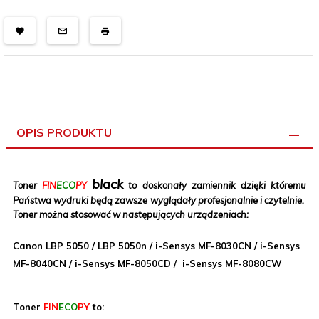
OPIS PRODUKTU
black
Toner
FIN
ECO
PY
to doskonały zamiennik dzięki któremu
Państwa wydruki będą zawsze wyglądały profesjonalnie i czytelnie.
Toner można stosować w następujących urządzeniach:
Canon LBP 5050 / LBP 5050n / i-Sensys MF-8030CN / i-Sensys
MF-8040CN / i-Sensys MF-8050CD / i-Sensys MF-8080CW
Toner
FIN
ECO
PY
to: