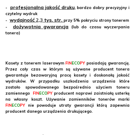
profesjonalna jakość druku
-
, bardzo dobry precyzyjny i
czytelny wydruk
wydajność
2,3
tys. str.
-
przy 5% pokryciu strony tonerem
dożywotnia gwarancja
-
(lub do czasu wyczerpania
tonera)
Kasety z tonerem laserowym
FIN
ECO
PY
posiadają gwarancję.
Przez cały czas w którym są używane producent tonera
gwarantuje bezawaryjną pracę kasety i doskonałą jakość
wydruków. W przypadku uszkodzenia urządzenia które
zostało spowodowanego bezpośrednio użyciem toneru
zamiennego
FIN
ECO
PY
producent naprawi zaistniałą usterkę
na własny koszt. Używanie zamienników tonerów marki
FIN
ECO
PY
nie powoduje utraty gwarancji którą zapewnia
producent danego urządzenia drukującego.