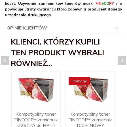
koszt. Używanie zamienników tonerów marki
FIN
ECO
PY
nie
powoduje utraty gwarancji którą zapewnia producent danego
urządzenia drukującego.
OPINIE KLIENTÓW
KLIENCI, KTÓRZY KUPILI
TEN PRODUKT WYBRALI
RÓWNIEŻ...
Promocja
Kompatybilny toner
Kompatybilny toner
K
FINECOPY zamiennik
FINECOPY zamiennik
F
Q2612A do HP LJ
100% NOWY