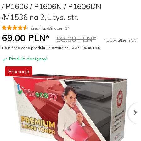
/ P1606 / P1606N / P1606DN
/M1536 na 2,1 tys. str.
średnia:
4.9
ocen:
14
69,
00
PLN*
98,00 PLN*
* z podatkiem VAT
Najniższa cena produktu z ostatnich 30 dni:
98.00 PLN
Produkt dostępny!
Promocja