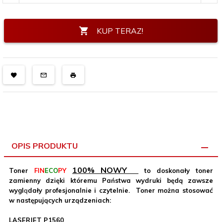
KUP TERAZ!
OPIS PRODUKTU
100% NOWY
Toner
FIN
ECO
PY
to doskonały toner
zamienny dzięki któremu Państwa wydruki będą zawsze
wygl
ą
dały profesjonalnie i czytelnie. Toner można stosować
w następujących urządzeniach:
LASERJET P1560