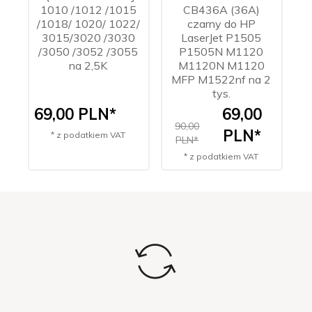
1010 /1012 /1015
CB436A (36A)
/1018/ 1020/ 1022/
czarny do HP
3
3015/3020 /3030
LaserJet P1505
/3050 /3052 /3055
P1505N M1120
na 2,5K
M1120N M1120
MFP M1522nf na 2
tys.
69,
00
PLN*
69,
00
9
90,00
PLN*
* z podatkiem VAT
PLN*
* z podatkiem VAT