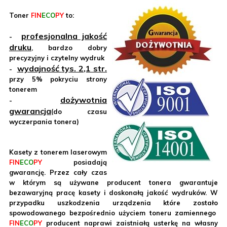
Toner
FIN
ECO
PY
to:
profesjonalna jakość
-
druku
, bardzo dobry
precyzyjny i czytelny wydruk
wydajność
tys. 2,1 str.
-
przy 5% pokryciu strony
tonerem
dożywotnia
-
gwarancja
(do czasu
wyczerpania tonera)
Kasety z tonerem laserowym
FIN
ECO
PY
posiadają
gwarancję. Przez cały czas
w którym są używane producent tonera gwarantuje
bezawaryjną pracę kasety i doskonałą jakość wydruków. W
przypadku uszkodzenia urządzenia które zostało
spowodowanego bezpośrednio użyciem toneru zamiennego
FIN
ECO
PY
producent naprawi zaistniałą usterkę na własny