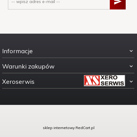
Informacje
Warunki zakupów
Xeroserwis
ul. Świętokrzyska 30
sklep internetowy
RedCart.pl
00-116 Warszawa woj.