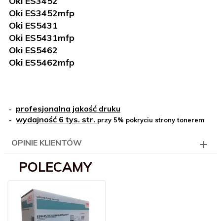
Oki ES3452
Oki ES3452mfp
Oki ES5431
Oki ES5431mfp
Oki ES5462
Oki ES5462mfp
profesjonalna jakość druku
-
wydajność 6
tys. str.
-
przy 5% pokryciu strony tonerem
OPINIE KLIENTÓW
POLECAMY