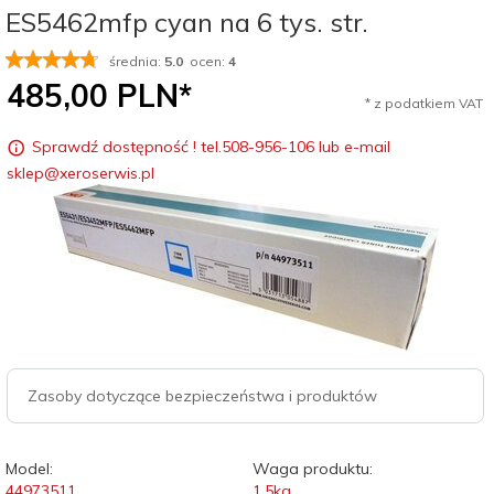
ES5462mfp cyan na 6 tys. str.
średnia:
5.0
ocen:
4
485,
00
PLN*
* z podatkiem VAT
Sprawdź dostępność ! tel.508-956-106 lub e-mail
sklep@xeroserwis.pl
Zasoby dotyczące bezpieczeństwa i produktów
Model:
Waga produktu:
44973511
1.5
kg