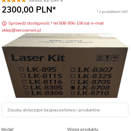
średnia:
5.0
ocen:
5
2300,
00
PLN*
* z podatkiem VAT
Sprawdź dostępność ! tel.508-956-106 lub e-mail
sklep@xeroserwis.pl
Zasoby dotyczące bezpieczeństwa i produktów
Model:
Waga produktu: