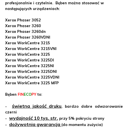
profesjonalnie i czytelnie. Bęben można stosować w
następujących urządzeniach:
Xerox Phaser 30
52
Xerox Phaser 3260
Xerox Phaser 3260dn
Xerox Phaser 3260VDNI
Xerox WorkCentre 3215
Xerox WorkCentre 3215VNI
Xerox WorkCentre 3225
Xerox WorkCentre 3225DI
Xerox WorkCentre 3225NI
Xerox WorkCentre 3225DNI
Xerox WorkCentre 3225VDNI
Xerox WorkCentre 3225 MFP
Bęben
FIN
ECO
PY
to:
świetna jakość druku
-
, bardzo dobre odwzorowanie
czerni
wydajność 10 tys. str.
-
przy 5% pokryciu strony
dożywotnia gwarancja
-
(do momentu zużycia)