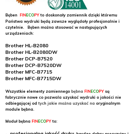
Bęben
FIN
ECO
PY
to doskonały zamiennik dzięki któremu
Państwa wydruki będą zawsze wyglądały profesjonalnie i
czytelnie. Bęben można stosować w następujących
urządzeniach:
Brother HL-B2080
Brother HL-B2080DW
Brother DCP-B7520
Brother DCP-B7520DW
Brother MFC-B7715
Brother MFC-B7715DW
Wszystkie elementy zamiennego
bębna
FIN
ECO
PY
są
fabrycznie nowe co pozwala uzyskać wydruki o jakości nie
odbiegającej od
tych jakie można uzyskać na
oryginalnym
module bębna.
Moduł bębna
FIN
ECO
PY
to:
profesjonalna jakość druku
-
, bardzo dobry precyzyjny i