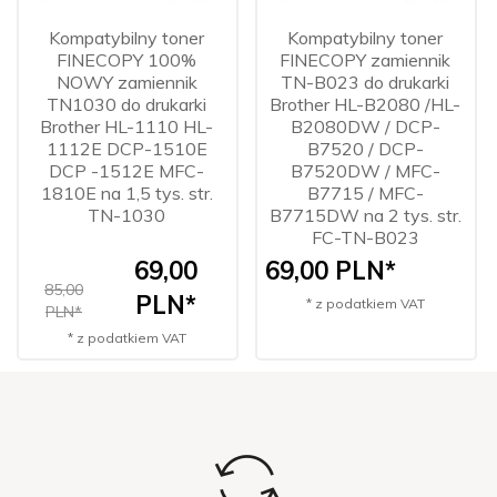
Kompatybilny toner
Kompatybilny toner
FINECOPY 100%
FINECOPY zamiennik
NOWY zamiennik
TN-B023 do drukarki
TN1030 do drukarki
Brother HL-B2080 /HL-
Brother HL-1110 HL-
B2080DW / DCP-
1112E DCP-1510E
B7520 / DCP-
DCP -1512E MFC-
B7520DW / MFC-
1810E na 1,5 tys. str.
B7715 / MFC-
TN-1030
B7715DW na 2 tys. str.
FC-TN-B023
69,
00
69,
00
PLN*
85,00
PLN*
* z podatkiem VAT
PLN*
* z podatkiem VAT