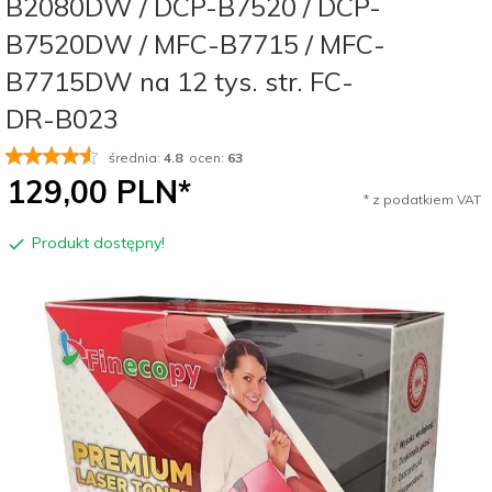
B2080DW / DCP-B7520 / DCP-
B7520DW / MFC-B7715 / MFC-
B7715DW na 12 tys. str. FC-
DR-B023
średnia:
4.8
ocen:
63
129,
00
PLN*
* z podatkiem VAT
Produkt dostępny!