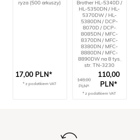
ryza (500 arkuszy)
Brother HL-5340D /
X
HL-5350DN / HL-
5370DW / HL-
M
5380DN / DCP-
8070D / DCP-
8085DN / MFC-
M
8370DN / MFC-
8380DN / MFC-
8880DN / MFC-
8890DW na 8 tys.
str. TN-3230
17,
00
PLN*
110,
00
148,00
1
PLN*
* z podatkiem VAT
PLN*
* z podatkiem VAT