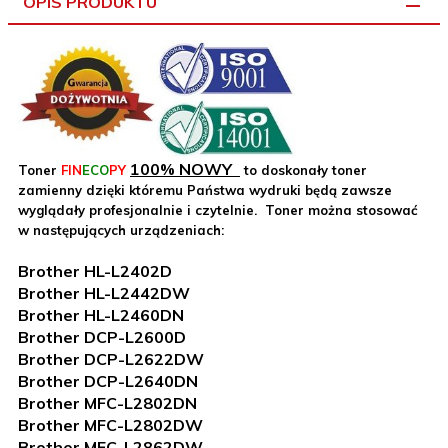
OPIS PRODUKTU
100% NOWY
Toner
FIN
ECO
PY
to doskonały toner
zamienny dzięki któremu Państwa wydruki będą zawsze
wyglądały profesjonalnie i czytelnie. Toner można stosować
w następujących urządzeniach:
Brother HL-L2402D
Brother HL-L2442DW
Brother HL-L2460DN
Brother DCP-L2600D
Brother DCP-L2622DW
Brother DCP-L2640DN
Brother MFC-L2802DN
Brother MFC-L2802DW
Brother MFC-L2862DW