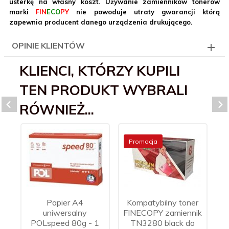
usterkę na własny koszt. Używanie zamienników tonerów
marki
FIN
ECO
PY
nie powoduje utraty gwarancji którą
zapewnia producent danego urządzenia drukującego.
OPINIE KLIENTÓW
KLIENCI, KTÓRZY KUPILI
TEN PRODUKT WYBRALI
RÓWNIEŻ...
Promocja
Papier A4
Kompatybilny toner
K
uniwersalny
FINECOPY zamiennik
POLspeed 80g - 1
TN3280 black do