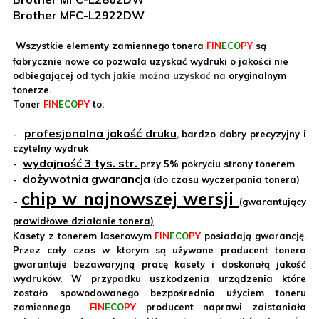
Brother MFC-L2922DW
Wszystkie elementy zamiennego tonera
FIN
ECO
PY
są
fabrycznie nowe
co pozwala uzyskać wydruki o jakości nie
odbiegającej od
tych jakie można uzyskać na
oryginalnym
tonerze.
Toner
FIN
ECO
PY
to:
profesjonalna jakość druku
-
, bardzo dobry precyzyjny i
czytelny wydruk
wydajność 3 tys. str.
-
przy 5% pokryciu strony tonerem
dożywotnia gwarancja
-
(do czasu wyczerpania tonera)
chip w najnowszej wersji
-
(gwarantujący
prawidłowe działanie tonera)
Kasety z tonerem laserowym
FIN
ECO
PY
posiadają gwarancję.
Przez cały czas w ktorym są używane
producent tonera
gwarantuje bezawaryjną pracę kasety i doskonałą jakość
wydruków. W przypadku uszkodzenia urządzenia które
zostało spowodowanego bezpośrednio użyciem toneru
zamiennego
FIN
ECO
PY
producent naprawi zaistaniała