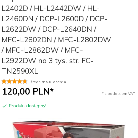
L2402D / HL-L2442DW / HL-
L2460DN / DCP-L2600D / DCP-
L2622DW / DCP-L2640DN /
MFC-L2802DN / MFC-L2802DW
/ MFC-L2862DW / MFC-
L2922DW na 3 tys. str. FC-
TN2590XL
średnia:
5.0
ocen:
4
120,
00
PLN*
* z podatkiem VAT
Produkt dostępny!